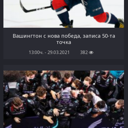
Вашингтон с нова победа, записа 50-та
точка
13:00ч. - 29.03.2021
382