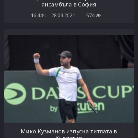
ансамбъла в София
16:44ч. - 28.03.2021
574
Мико Кузманов изпусна титлата в
Хърватия