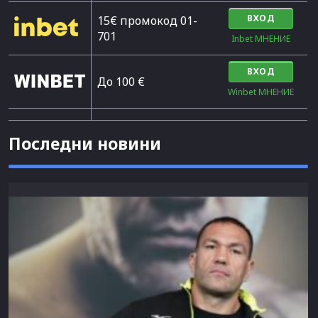
ВХОД
15€ промокод 01-
701
Inbet МНЕНИЕ
ВХОД
До 100 €
Winbet МНЕНИЕ
Последни новини