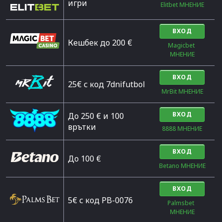
игри
Elitbet МНЕНИЕ
ВХОД
Кешбек до 200 €
Magicbet 
МНЕНИЕ
ВХОД
25€ с код 7dnifutbol
MrBit МНЕНИЕ
ВХОД
До 250 € и 100
врътки
8888 МНЕНИЕ
ВХОД
Дo 100 €
Betano МНЕНИЕ
ВХОД
5€ с код PB-0076
Palmsbet  
МНЕНИЕ