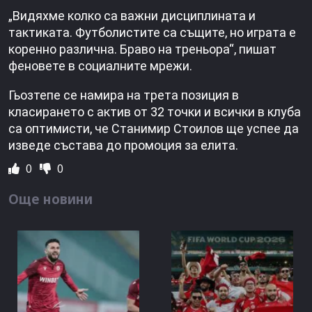
„Видяхме колко са важни дисциплината и
тактиката. Футболистите са същите, но играта е
коренно различна. Браво на треньора“, пишат
феновете в социалните мрежи.
Гьозтепе се намира на трета позиция в
класирането с актив от 32 точки и всички в клуба
са оптимисти, че Станимир Стоилов ще успее да
изведе състава до промоция за елита.
0
0
Още новини