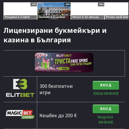
Лицензирани букмейкъри и
казина в България
ВХОД
300 безплатни
игри
Elitbet МНЕНИЕ
ВХОД
Кешбек до 200 €
Magicbet 
МНЕНИЕ