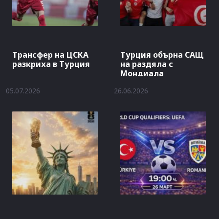
Трансфер на ЦСКА
Турция обърна САЩ
разкриха в Турция
на раздяла с
Мондиала
05.07.2026
26.06.2026