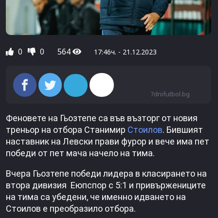
0
0
564
17:46ч. - 21.12.2023
7dnifutbol.bg
Феновете на Гьозтепе са във възторг от новия
треньор на отбора Станимир
Стоилов
. Бившият
наставник на Левски прави фурор и вече има пет
победи от пет мача начело на тима.
Вчера Гьозтепе победи лидера в класирането на
втора дивизия Еюпспор с 5:1 и привържениците
на тима са убедени, че именно идването на
Стоилов е преобразило отбора.