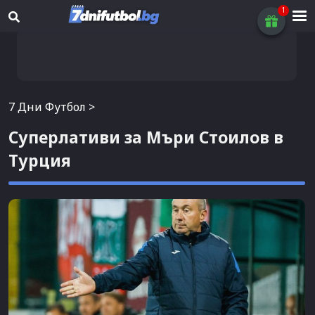
7 Дни Футбол
>
Суперлативи за Мъри Стоилов в
Турция