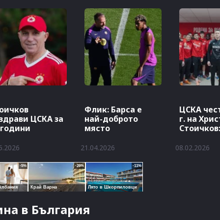
оичков
Флик: Барса е
ЦСКА чес
здрави ЦСКА за
най-доброто
г. на Хри
 години
място
Стоичков:
Ицо, ти…
5.2026
21.04.2026
08.02.2026
на в България