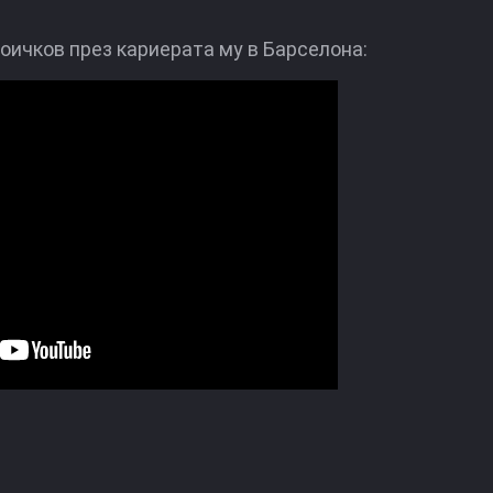
оичков през кариерата му в Барселона: