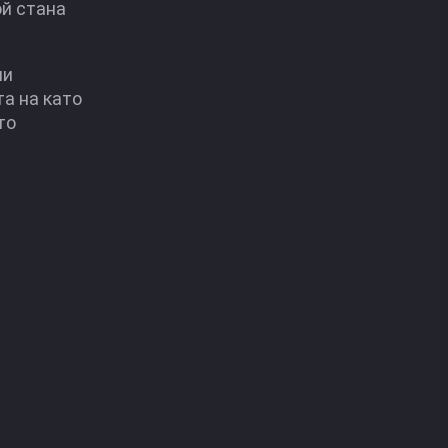
ой стана
ли
та на като
то