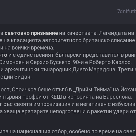
7dnifut
за
световно признание
на качествата. Легендата на
е на класацията авторитетното британско списание
и на всички времена.
ето
и е единственият български представител в ран
имонсен и Серхио Бускетс. 90-и е Роберто Карлос.
 си аржентински сънародник Диего Марадона. Трети 
недин Зидан.
мост, Стоичков беше стълб в „Дрийм Тийма“ на Йохан
и първия трофей от КЕШ в историята на Барселона.
 със своята импровизация и в негативен с избухлив
а хваща вратарите неподготвени с ракетни удари от
ипа на националния отбор, особено по време на све