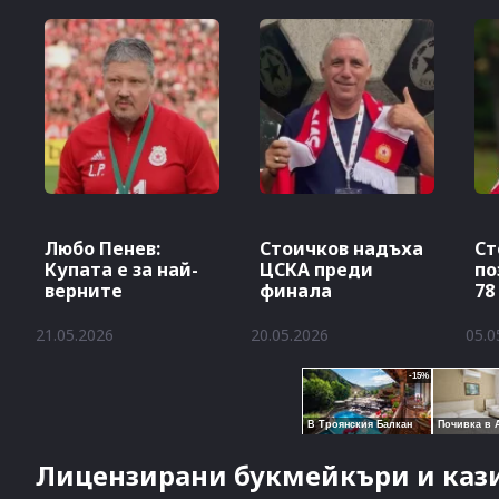
Любо Пенев:
Стоичков надъха
Ст
Купата е за най-
ЦСКА преди
по
верните
финала
78
21.05.2026
20.05.2026
05.0
Лицензирани букмейкъри и кази