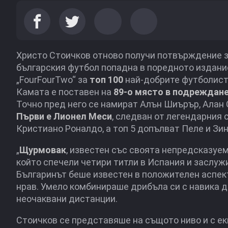
Христо Стоичков отново получи потвърждение 
българския футбол попадна в поредното издани
„FourFourTwo“ за
топ 100
най-добрите футболист
Камата е поставен на
89-о място в подреждан
Точно пред него се намират Алън Шиърър, Алан С
Първи е Лионел Меси
, следван от легендарния
Кристиано Роналдо, а топ 5 допълват Пеле и Зи
„
Щурмовак
, известен със своята непредсказуе
който спечели четири титли в Испания и заслуж
Българинът беше известен в положителен аспект
нрав. Умело комбинираше дрибъла си с навика д
неочаквани дистанции.
Стоичков се представяше на същото ниво и с ек