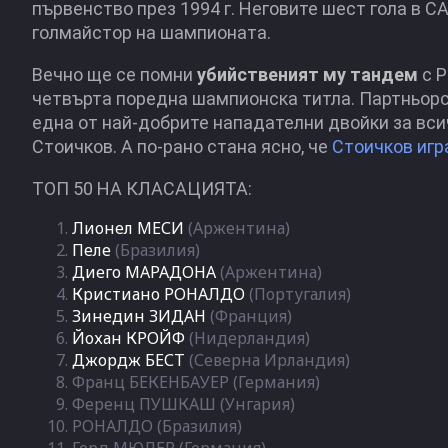
първенство през 1994 г. Неговите шест гола в 
голмайстор на шампионата.
Вечно ще се помни
убийственият му тандем
с Р
четвърта поредна шампионска титла. Партньорств
една от най-добрите нападателни двойки за вси
Стоичков. А по-рано стана ясно, че
Стоичков игр
ТОП 50 НА КЛАСАЦИЯТА:
Лионел МЕСИ
(Аржентина)
Пеле
(Бразилия)
Диего МАРАДОНА
(Аржентина)
Кристиано РОНАЛДО
(Португалия)
Зинедин ЗИДАН
(Франция)
Йохан КРОЙФ
(Нидерландия)
Джордж БЕСТ
(Северна Ирландия)
Франц БЕКЕНБАУЕР (Германия)
Ференц ПУШКАШ (Унгария)
РОНАЛДО (Бразилия)