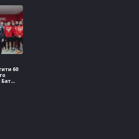
тити 60
сто
 Бат