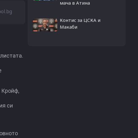
мача в Атина
bol.bg
Контис за ЦСКА и
Макаби
глистата.
е
 Кройф,
ия си
товното