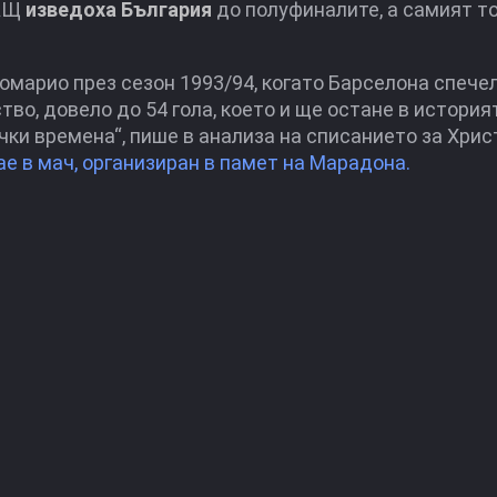
САЩ
изведоха България
до полуфиналите, а самият т
омарио през сезон 1993/94, когато Барселона спече
о, довело до 54 гола, което и ще остане в история
чки времена“, пише в анализа на списанието за Хрис
ае в мач, организиран в памет на Марадона.