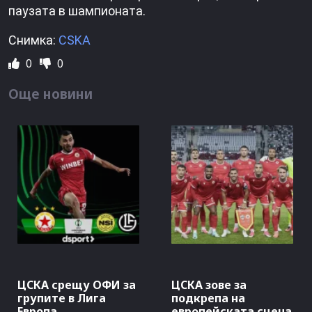
паузата в шампионата.
Снимка:
CSKA
0
0
Още новини
ЦСКА срещу ОФИ за
ЦСКА зове за
групите в Лига
подкрепа на
Европа
европейската сцена