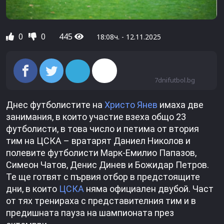
0
0
445
18:08ч. - 12.11.2025
7dnifutbol.bg
Днес футболистите на
Христо Янев
имаха две
занимания, в които участие взеха общо 23
футболисти, в това число и петима от втория
тим на ЦСКА – вратарят Даниел Николов и
полевите футболисти Марк-Емилио Папазов,
Симеон Чатов, Денис Динев и Божидар Петров.
Те ще готвят с първия отбор в предстоящите
дни, в които
ЦСКА
няма официален двубой. Част
от тях тренираха с представителния тим и в
предишната пауза на шампионата през