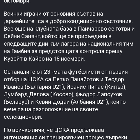
октомври.
Всички играчи от основния състав на
„армейците“ са в добро кондиционно състояние.
Все още на клубната база в Панчарево се готви и
Сейни Санянг, който ще се присъедини в
следващите дни към лагера на националния тим
на Гамбия за предстоящата контрола срещу
Кувейт в Кайро на 18 ноември.
Останалите от 23 -мата футболисти от първия
отбор на ЦСКА са Петко Панайотов и Теодор
Иванов (България U21), Йоанис Питас (Кипър),
Лумбард Делова (Косово), Фьодор Лапоухов
(Беларус) и Кевин Додай (Албания U21), които
вече са на разположение на своите
селекционери.
По всичко личи, че ЦСКА продължава
интензивния си тренировъчен процес въпреки