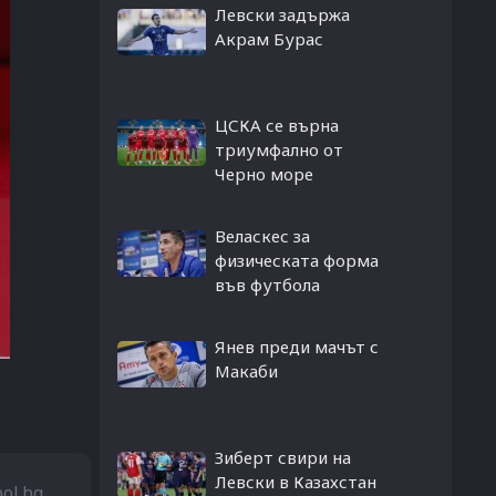
Левски задържа
Акрам Бурас
ЦСКА се върна
триумфално от
Черно море
Веласкес за
физическата форма
във футбола
Янев преди мачът с
Макаби
Зиберт свири на
Левски в Казахстан
bol.bg