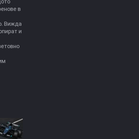
щото
фенове в
о. Вижда
опират и
ветовно
им