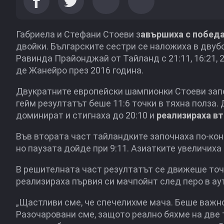
Габриела и Стефани Стоеви з
авършиха с победа
двойки. Българските сестри се наложиха в двуб
Равинда Прайонджай от Тайланд с 21:11, 16:21, 2
де Жанейро през 2016 година.
Двукратните европейски шампионки Стоеви започ
гейм резултатът беше 11:6 точки в тяхна полза
доминират и стигнаха до 20:10 и
реализираха в
Във втората част тайландките започнаха по-конц
но паузата дойде при 9:11. Азиатките увеличиха
В решителната част резултатът се движеше точка
реализираха първия си мачпойнт след перо в ау
„Щастливи сме, че спечелихме мача. Беше важно
Разочаровани сме, защото реално бяхме на две 