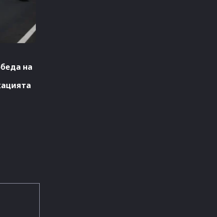
обеда на
кацията