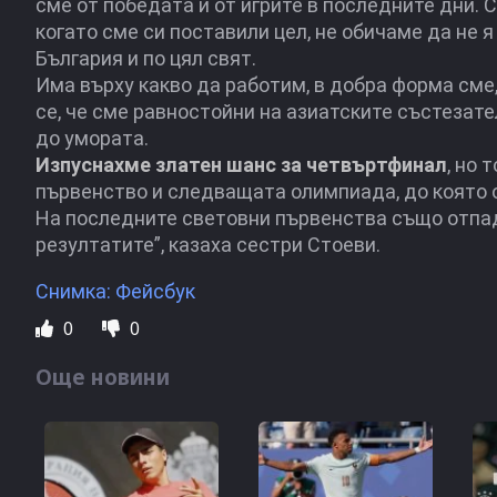
сме от победата и от игрите в последните дни. 
когато сме си поставили цел, не обичаме да не 
България и по цял свят.
Има върху какво да работим, в добра форма см
се, че сме равностойни на азиатските състезател
до умората.
Изпуснахме златен шанс за четвъртфинал
, но
първенство и следващата олимпиада, до която о
На последните световни първенства също отпа
резултатите”, казаха сестри Стоеви.
Снимка: Фейсбук
0
0
Още новини