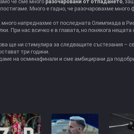
Само че сме много
разочаровани от отпадането
, за
я постигаме. Много е гадно, че разочаровахме много 
е, много напреднахме от последната Олимпиада в Ри
ки. При нас всичко е в главата, но понякога нещата 
 това ще ни стимулира за следващите състезания – с
стават три години.
даме на осминафинали и сме амбицирани да подобр