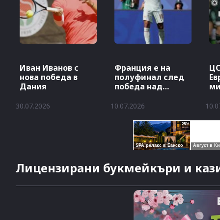
Иван Иванов с
Франция е на
ЦС
нова победа в
полуфинал след
Ев
Дания
победа над
м
Мароко
по
30.07.2026
10.07.2026
10.0
Лицензирани букмейкъри и кази