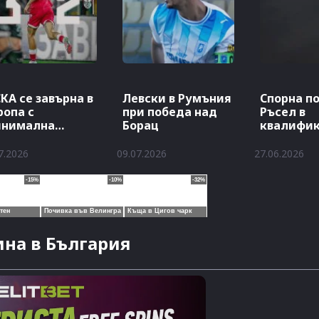
КА се завърна в
Левски в Румъния
Спорна п
ропа с
при победа над
Ръсел в
инимална
Борац
квалифи
беда
7.2026
09.07.2026
27.06.2026
на в България