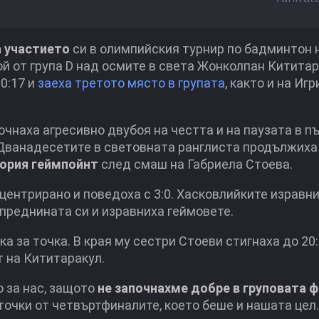
 участието
си в олимпийския турнир по бадминтон 
ой от група D над осмите в света Жонколпан Кититар
0:17 и
заеха третото място в групата
, както и на Игр
наха агресивно двубоя на честта и на паузата в п
. Дванадесетите в световната ранглиста продължиха
тория геймпойнт
след смаш на Габриела Стоева.
ентрирано и поведоха с 3:0. Хасковлийките изравних
 преднината си и изравниха геймовете.
 за точка. В края му сестри Стоеви стигнаха до 20:
т на Кититаракул.
 за нас, защото
не започнахме добре в груповата ф
точки от четвъртфиналите, което беше и нашата цел