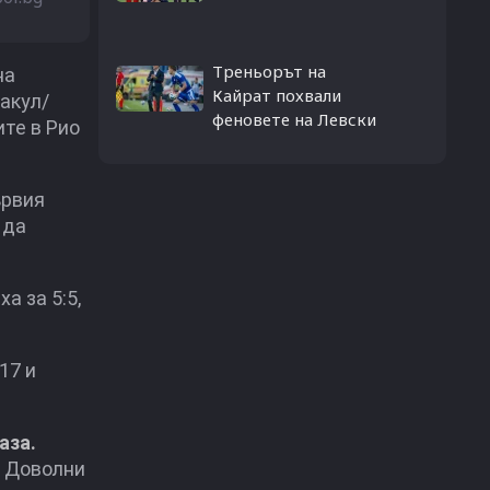
Треньорът на
на
Кайрат похвали
акул/
феновете на Левски
ите в Рио
ървия
 да
а за 5:5,
17 и
аза.
. Доволни