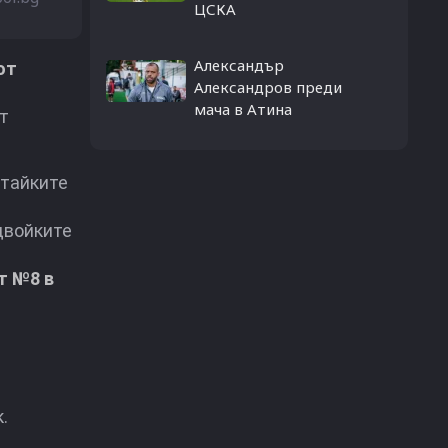
ЦСКА
Александър
от
Александров преди
мача в Атина
от
итайките
 двойките
т №8 в
.