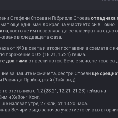
жени Стефани Стоева и Габриела Стоева
отпаднаха 
мат още един мач до края на участието си в Токио.
пата
, което не им позволява да се класират на едно 
жаване в следващата фаза.
аха от №3 в света и втори поставени в схемата с к
поражение с 0:2 (18:21, 15:21) гейма.
те два тима
от всеки поток. Вече е ясно, че това са
чение за нашите момичета, сестри Стоеви
ще срещна
и Равинда Прайонджай (Тайланд).
 отстъпиха с 1:2 (23:21, 12:21, 21:23) гейма на
им и Хейонг Конг.
е излязат утре, 27 юли, от 13.20 часа.
инда Зечири също започва участието си във вторник