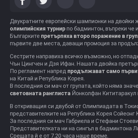
Двукратните европейски шампионки на двойки 
олимпийския турнир
по бадминтон, въпреки че и
Българките
претърпяха второ поражение в гру
първите две места, даващи промоция за продъл
Сестрите направиха всичко възможно, но отпадн
Чън Цингчен и Дзя Ифан. Нашата двойка претърпя 
По регламент напред
продължават само първи
на Китай и Република Корея.
В последния си мач от групата, който няма зна
световната ранглиста
Йонколфан Кититаракул 
В откриващия си двубой от Олимпиадата в Токио те
представителките на Република Корея Сойеонг К
За последния си мач Габриела и Стефани Стоеви щ
Представителката ни на сингъл в бадминтона Л
Срещата й е от 7.20 часа наше време.