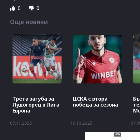
0
0
Още новини
Трета загуба за
ЦСКА с втора
Бъ
Лудогорец в Лига
победа за сезона
те
Европа
М
07.11.2025
19.10.2025
07.0