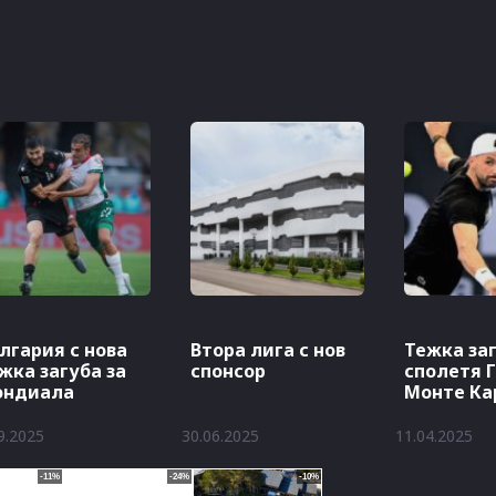
лгария с нова
Втора лига с нов
Тежка за
жка загуба за
спонсор
сполетя Г
ондиала
Монте Ка
9.2025
30.06.2025
11.04.2025