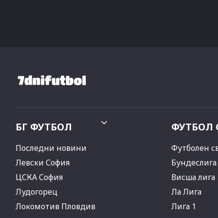
БГ ФУТБОЛ
ФУТБОЛ 
Последни новини
Футболен с
Левски София
Бундеслига
ЦСКА София
Висша лига
Лудогорец
Ла Лига
Локомотив Пловдив
Лига 1