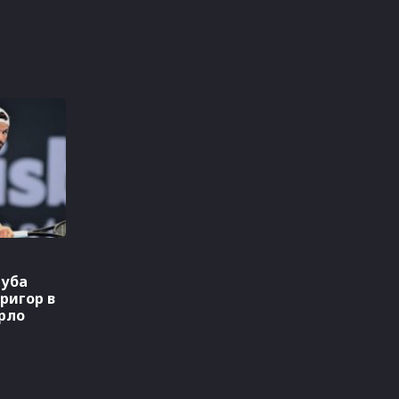
губа
ригор в
рло