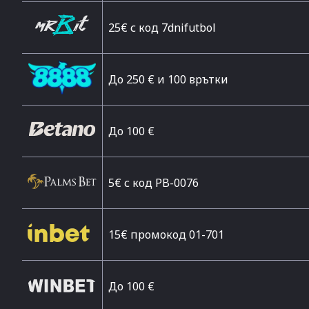
25€ с код 7dnifutbol
До 250 € и 100 врътки
Дo 100 €
5€ с код PB-0076
15€ промокод 01-701
До 100 €