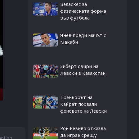
Веласкес за
физическата форма
във футбола
Янев преди мачът с
Макаби
Зиберт свири на
Левски в Казахстан
Треньорът на
Кайрат похвали
феновете на Левски
Рой Ревиво отказва
да играе срещу
bol.bg