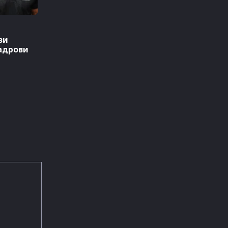
ви
адрови