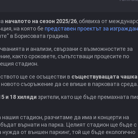
за
началото на сезон 2025/26
, обявиха от междунар
ция, на която бе
представен проектът за изграждан
те“ в Борисовата градина.
чванията и анализи, свързани с възможностите за
ие, както сроковете, съпътстващи процесите по
дещия стадион.
лството ще се осъществи в
съществуващата чашка
 новото съоръжение да се впише в парковата среда.
5 и 18 хиляди
зрители, като ще бъде премахната пи
а нашия стадион, разчитаме да има и концерти на
 бъдат върнати на парка. Целият стадион ще бъде с 
а нужда от външен паркинг, той ще бъде екологично