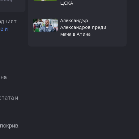
ЦСКА
Александър
одният
Александров преди
е и
мача в Атина
на
стата и
покрив.