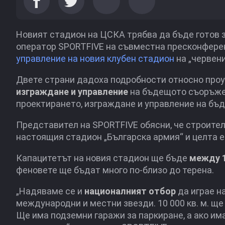
Новият стадион на ЦСКА трябва да бъде готов 
оператор SPORTFIVE на съвместна пресконферен
управление на новия клубен стадион
на „червени
Двете страни дадоха подробности относно проу
изграждане и управление
на бъдещото съоръжен
проектирането, изграждане и управление на бъ
Представител на SPORTFIVE обясни, че строите
настоящия стадион „Българска армия“ и целта е
Капацитетът на новия стадион ще бъде
между 1
феновете ще бъдат много по-близо до терена.
„Надяваме се и
националният отбор
да играе н
международни и местни звезди. 10 000 кв. м. ще
Ще има подземни гаражи за паркиране, а ако им