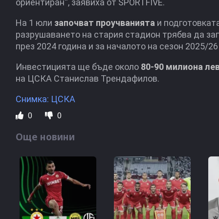
ориентиран“, заявиха от SPORTFIVE.
На 1 юли
започват проучванията
и подготовката
разрушаването на стария стадион трябва да зап
през 2024 година и за началото на сезон 2025/2
Инвестицията ще бъде около
80-90 милиона ле
на ЦСКА Станислав Трендафилов.
Снимка: ЦСКА
0
0
Още новини