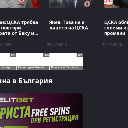
ев: ЦСКА трябва
Янев: Това не е
ЦСКА обя
 повтори
лицето на ЦСКА
големи к
рата от Баку и
промени
 добави гол
7.2026
28.07.2026
27.07.2026
на в България