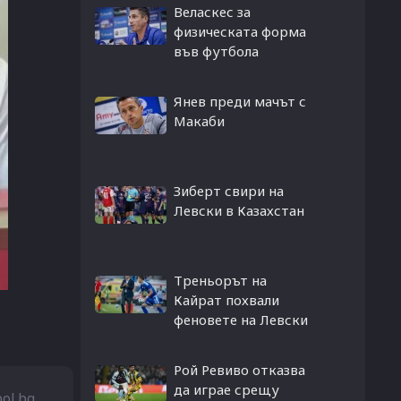
Веласкес за
физическата форма
във футбола
Янев преди мачът с
Макаби
Зиберт свири на
Левски в Казахстан
Треньорът на
Кайрат похвали
феновете на Левски
Рой Ревиво отказва
да играе срещу
bol.bg