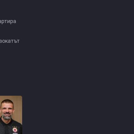
артира
двокатът