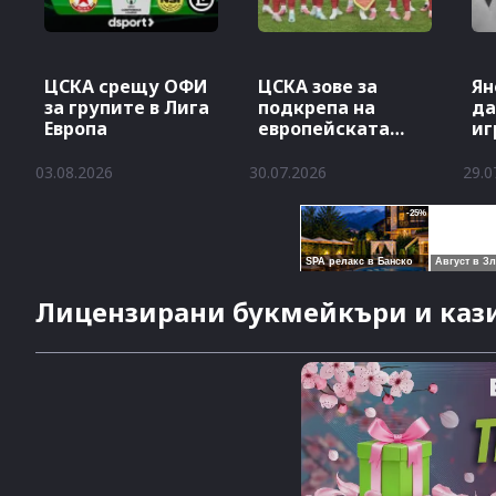
ЦСКА срещу ОФИ
ЦСКА зове за
Ян
за групите в Лига
подкрепа на
да
Европа
европейската
иг
сцена
да
03.08.2026
30.07.2026
29.0
Лицензирани букмейкъри и кази