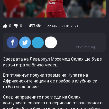
0
0
457
22:44ч. - 22.01.2024
7dnifutbol.bg
Звездата на Ливърпул Мохамед Салах ще бъде
извън игра за близо месец.
Египтянинът получи травма на Купата на
Африканските нации и се прибра в клубния си
отбор за лечение.
След направените прегледи на Салах,
контузията се оказа по-сериозна от очакваното
и той ще бъде близо месец извън игра, съобщи