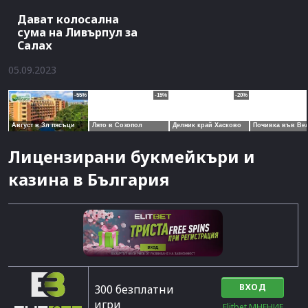
Дават колосална
сума на Ливърпул за
Салах
05.09.2023
Лицензирани букмейкъри и
казина в България
ВХОД
300 безплатни
игри
Elitbet МНЕНИЕ