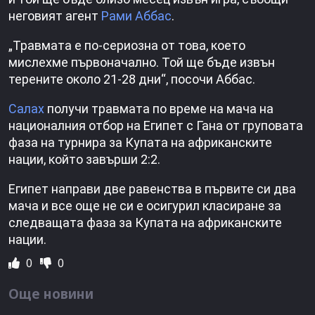
неговият агент
Рами Аббас
.
„Травмата е по-сериозна от това, което
мислехме първоначално. Той ще бъде извън
терените около 21-28 дни“, посочи Аббас.
Салах
получи травмата по време на мача на
националния отбор на Египет с Гана от груповата
фаза на турнира за Купата на африканските
нации, който завърши 2:2.
Египет направи две равенства в първите си два
мача и все още не си е осигурил класиране за
следващата фаза за Купата на африканските
нации.
0
0
Още новини