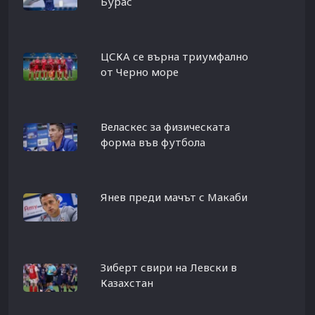
Бурас
ЦСКА се върна триумфално
от Черно море
Веласкес за физическата
форма във футбола
Янев преди мачът с Макаби
Зиберт свири на Левски в
Казахстан