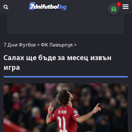
7 Дни Футбол
>
ФК Ливърпул
>
Салах ще бъде за месец извън
игра