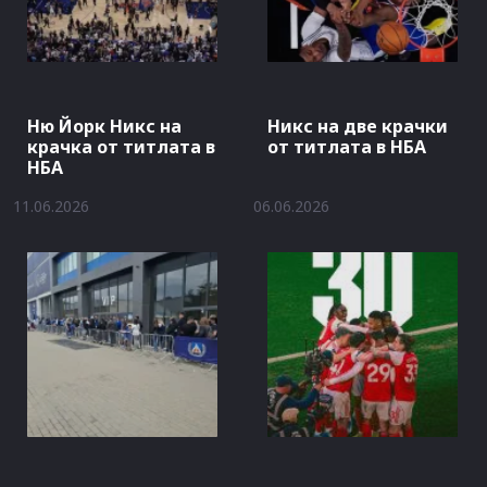
Ню Йорк Никс на
Никс на две крачки
крачка от титлата в
от титлата в НБА
НБА
11.06.2026
06.06.2026