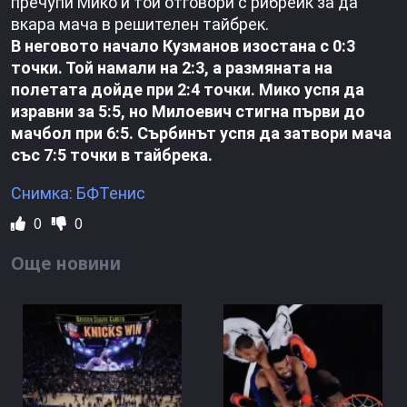
пречупи Мико и той отговори с рибрейк за да
вкара мача в решителен тайбрек.
В неговото начало Кузманов изостана с 0:3
точки. Той намали на 2:3, а размяната на
полетата дойде при 2:4 точки. Мико успя да
изравни за 5:5, но Милоевич стигна първи до
мачбол при 6:5. Сърбинът успя да затвори мача
със 7:5 точки в тайбрека.
Снимка: БФТенис
0
0
Още новини