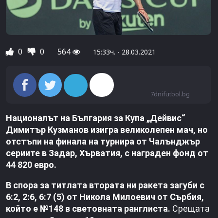
0
0
564
15:33ч. - 28.03.2021
7dnifutbol.bg
Националът на България за Купа „Дейвис“
Димитър Кузманов изигра великолепен мач, но
отстъпи на финала на турнира от Чалънджър
сериите в Задар, Хърватия, с награден фонд от
44 820 eвро.
В спора за титлата втората ни ракета загуби с
6:2, 2:6, 6:7 (5) от Никола Милоевич от Сърбия,
който е №148 в световната ранглиста.
Срещата