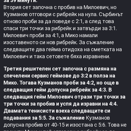
за 39 минути.
Втория сет започна с пробив на Милоевич, но
Кузманов отговори с рибрейк на нула. Сърбинът
отново проби за да поведе с 2:1, а след това
спаси три точки за рибрейк и затвърди за 3:1.
Милоевич проби за 4:1, а Мико намали
изоставеното си нов рибрейк. За съжаление
следващите два гейма отидоха на сметката на
Милоевич и така сетовете бяха изравнени.
Третия решителен сет започна с размяна на
спечелени сервис геймове до 3:2 в полза на
Мико. Тогава Кузманов проби за 4:2, но още в
следващия гейм допусна рибрейк за 4:3. В
следващия гейм Милоевич отрази три точки за
три точки за пробив и успя да изравни на 4:4.
Двамата тенисисти взеха следващите си
подавания за 5:5. За съжаление
Кузманов
допусна пробив от 40-15 и изостана с 5:6. Това не