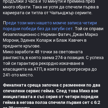
продължи 3 часа и 10 минути и премина през
много обрати. Така не успя да спечели първа в
кариерата си титла от Чалънджър сериите.
П
реди този мач нашето момче записа четири
поредни победи без да загуби сет.
Той се справи
безапелационно с Нерман Фатич, Джан Марко
Морони, Зденек Коларж и Блаж Кавчич в
предните кръгове.
Мико заработи 48 точки за световната
ранглиста, в която заема 274-а позиция. С успеха
той си гарантира рекордно изкачване в
класацията на АТП, в която ще прогресира до
241-ото място.
Финалната среща започна с разменени по два
спечелени сервис гейма. След това Мико взе
инициативата и със серия от четири поредни
гейма в негова полза спечели първия сет с 6:2