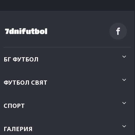
БГ ФУТБОЛ
ФУТБОЛ СВЯТ
СПОРТ
ГАЛЕРИЯ