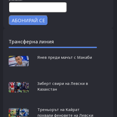
Трансферна линия
Янев преди мачът с Макаби
Зиберт свири на Левски в
Казахстан
Треньорът на Кайрат
похвали феновете на Левски