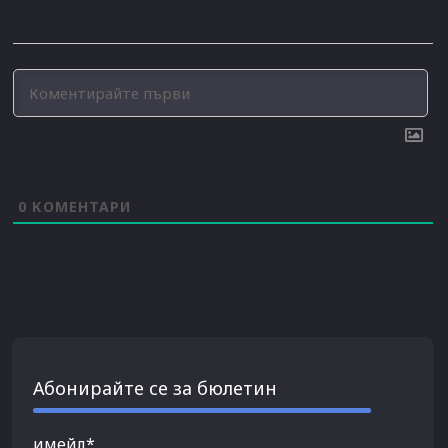
0
КОМЕНТАРИ
Абонирайте се за бюлетин
имейл*