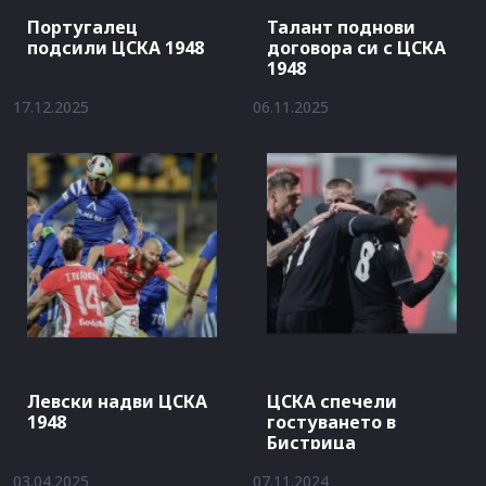
Португалец
Талант поднови
подсили ЦСКА 1948
договора си с ЦСКА
1948
17.12.2025
06.11.2025
Левски надви ЦСКА
ЦСКА спечели
1948
гостуването в
Бистрица
03.04.2025
07.11.2024