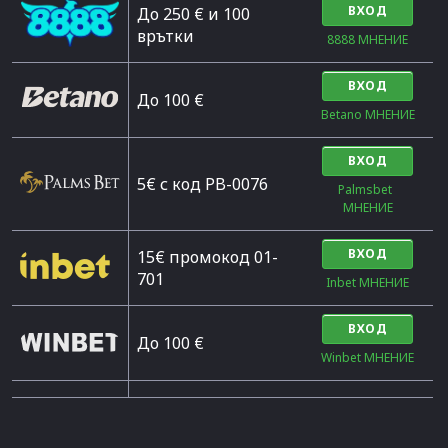
ВХОД
До 250 € и 100
врътки
8888 МНЕНИЕ
ВХОД
Дo 100 €
Betano МНЕНИЕ
ВХОД
5€ с код PB-0076
Palmsbet  
МНЕНИЕ
ВХОД
15€ промокод 01-
701
Inbet МНЕНИЕ
ВХОД
До 100 €
Winbet МНЕНИЕ