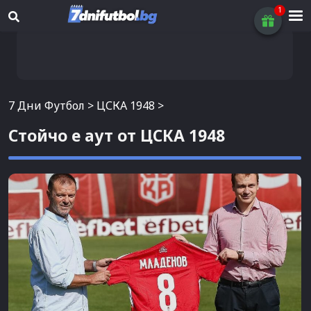
7 Дни Футбол
>
ЦСКА 1948
>
Стойчо е аут от ЦСКА 1948