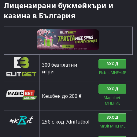
Лицензирани букмейкъри и
казина в България
ВХОД
300 безплатни
игри
Elitbet МНЕНИЕ
ВХОД
Кешбек до 200 €
Magicbet 
МНЕНИЕ
ВХОД
25€ с код 7dnifutbol
MrBit МНЕНИЕ