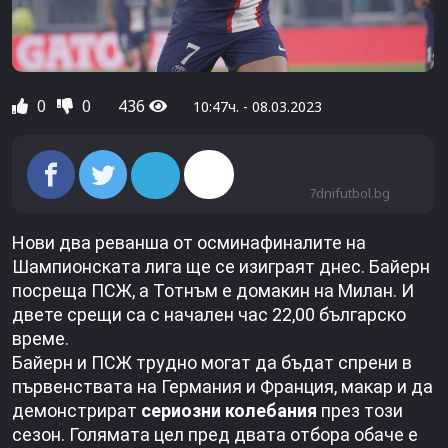
0
0
436
10:47ч. - 08.03.2023
7dnifutbol.bg
Нови два реванша от осминафиналите на
Шампионската лига ще се изиграят днес. Байерн
посреща ПСЖ, а Тотнъм е домакин на Милан. И
двете срещи са с начален час 22,00 българско
време.
Байерн и ПСЖ трудно могат да бъдат спрени в
първенствата на Германия и Франция, макар и да
демонстрират
сериозни колебания
през този
сезон. Голямата цел пред двата отбора обаче е