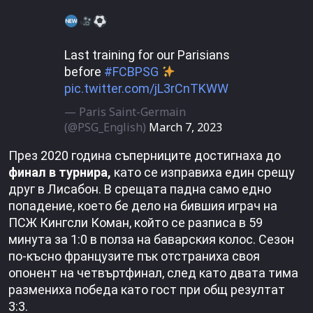
Last training for our Parisians
before
#FCBPSG
pic.twitter.com/jL3rCnTKWW
— Paris Saint-Germain
(@PSG_English)
March 7, 2023
През 2020 година съперниците достигнаха до
финал в турнира,
като се изправиха един срещу
друг в Лисабон. В срещата падна само едно
попадение, което бе дело на бившия играч на
ПСЖ Кингсли Коман, който се разписа в 59
минута за 1:0 в полза на баварския колос. Сезон
по-късно французите пък отстраниха своя
опонент на четвъртфинал, след като двата тима
размениха победа като гост при общ резултат
3:3.