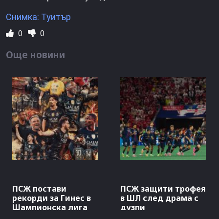
Снимка: Туитър
0
0
Още новини
ПСЖ постави
ПСЖ защити трофея
рекорди за Гинес в
в ШЛ след драма с
Шампионска лига
дузпи