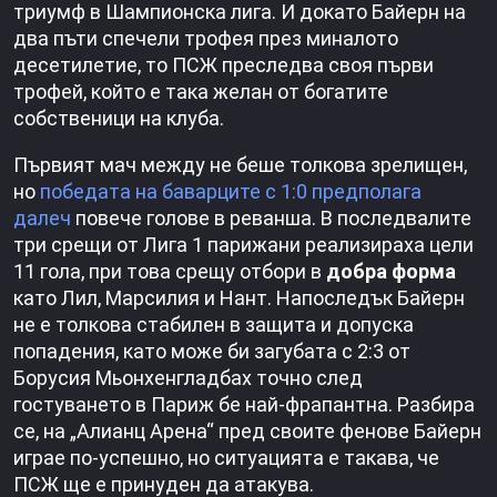
триумф в Шампионска лига. И докато Байерн на
два пъти спечели трофея през миналото
десетилетие, то ПСЖ преследва своя първи
трофей, който е така желан от богатите
собственици на клуба.
Първият мач между не беше толкова зрелищен,
но
победата на баварците с 1:0 предполага
далеч
повече голове в реванша. В последвалите
три срещи от Лига 1 парижани реализираха цели
11 гола, при това срещу отбори в
добра форма
като Лил, Марсилия и Нант. Напоследък Байерн
не е толкова стабилен в защита и допуска
попадения, като може би загубата с 2:3 от
Борусия Мьонхенгладбах точно след
гостуването в Париж бе най-фрапантна. Разбира
се, на „Алианц Арена“ пред своите фенове Байерн
играе по-успешно, но ситуацията е такава, че
ПСЖ ще е принуден да атакува.