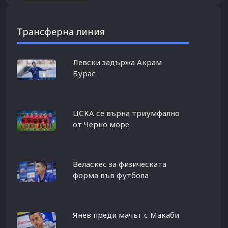
Трансферна линия
Левски задържа Акрам
Бурас
ЦСКА се върна триумфално
от Черно море
Веласкес за физическата
форма във футбола
Янев преди мачът с Макаби