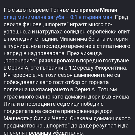
По същото време Тотнъм ще
приеме Милан
след минимална загуба – 0:1 в първия мач.
Пред
своите фенове „шпорите“ играят много по-
успешно, а и натрупаха солиден европейски опит
в последните години. Милан има богата история
в турнира, но в последно време не е стигал много
напред в надпреварата. През уикенда
„росонерите“
разочароваха
в поредно гостуване
в Серия А, отстъпвайки с 1:2 срещу Фиорентина.
Интересно е, че този сезон шампионите не са
побеждавали като гост отбор от горната
половина на класирането в Серия А. Тотнъм
играе много силно като домакин дори във Висша
Лига и в последните седмици победи с
подкрепата на своите привърженици дори
Манчестър Сити и Челси. Очаквам домакинското
предимство на „шпорите“ да даде резултат и да
спечелят реванша убедително.