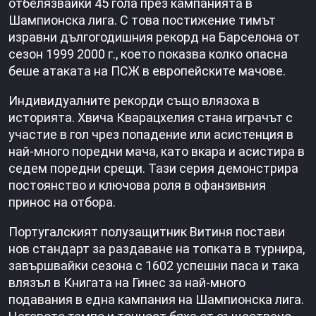
отбелязвайки 45 гола през кампанията в
Шампионска лига. С това постижение тимът
изравни дългогодишния рекорд на Барселона от
сезон 1999 2000 г., което показва колко опасна
беше атаката на ПСЖ в европейските мачове.
Индивидуалните рекорди също влязоха в
историята. Хвича Кварацхелия стана играчът с
участие в гол чрез попадение или асистенция в
най-много поредни мача, като вкара и асистира в
седем поредни срещи. Тази серия демонстрира
постоянство и ключова роля в офанзивния
принос на отбора.
Португалският полузащитник Витиня постави
нов стандарт за раздаване на топката в турнира,
завършвайки сезона с 1602 успешни паса и така
влязъл в Книгата на Гинес за най-много
подавания в една кампания на Шампионска лига.