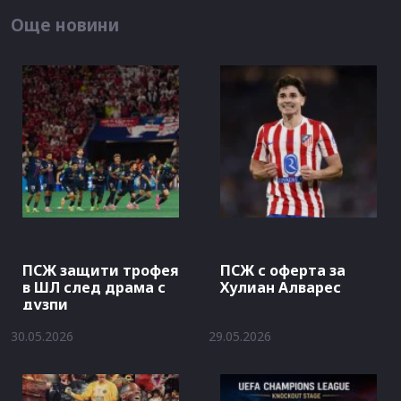
Още новини
ПСЖ защити трофея
ПСЖ с оферта за
в ШЛ след драма с
Хулиан Алварес
дузпи
30.05.2026
29.05.2026