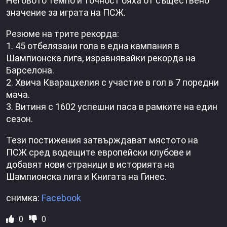
Неговото темпо и точност бяха от съществено
значение за играта на ПСЖ.
Резюме на трите рекорда:
1. 45 отбелязани гола в една кампания в
Шампионска лига, изравнявайки рекорда на
Барселона.
2. Хвича Кварацхелия с участие в гол в 7 поредни
мача.
3. Витиня с 1602 успешни паса в рамките на един
сезон.
Тези постижения затвърждават мястото на
ПСЖ сред водещите европейски клубове и
добавят нови страници в историята на
Шампионска лига и Книгата на Гинес.
снимка:
Facebook
0
0