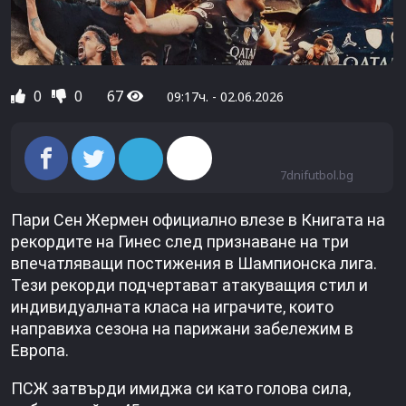
0
0
67
09:17ч. - 02.06.2026
7dnifutbol.bg
Пари Сен Жермен официално влезе в Книгата на
рекордите на Гинес след признаване на три
впечатляващи постижения в Шампионска лига.
Тези рекорди подчертават атакуващия стил и
индивидуалната класа на играчите, които
направиха сезона на парижани забележим в
Европа.
ПСЖ затвърди имиджа си като голова сила,