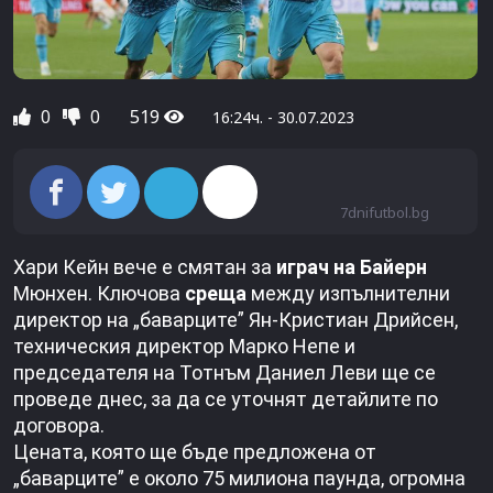
0
0
519
16:24ч. - 30.07.2023
7dnifutbol.bg
Хари Кейн вече е смятан за
играч на Байерн
Мюнхен. Ключова
среща
между изпълнителни
директор на „баварците” Ян-Кристиан Дрийсен,
техническия директор Марко Непе и
председателя на Тотнъм Даниел Леви ще се
проведе днес, за да се уточнят детайлите по
договора.
Цената, която ще бъде предложена от
„баварците” е около 75 милиона паунда, огромна