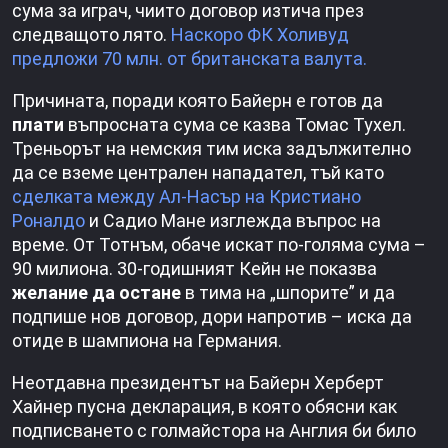
сума за играч, чиито договор изтича през
следващото лято.
Наскоро ФК Холивуд
предложи 70 млн. от британската валута.
Причината, поради която Байерн е готов да
плати
въпросната сума се казва Томас Тухел.
Треньорът на немския тим иска задължително
да се вземе централен нападател, тъй като
сделката между Ал-Насър на Кристиано
Роналдо
и Садио Мане изглежда въпрос на
време. От Тотнъм, обаче искат по-голяма сума –
90 милиона. 30-годишният Кейн не показва
желание да остане
в тима на „шпорите” и да
подпише нов договор, дори напротив – иска да
отиде в шампиона на Германия.
Неотдавна президентът на Байерн Херберт
Хайнер пусна декларация, в която обясни как
подписването с голмайстора на Англия би било