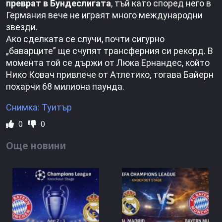
преврат в Бундеслигата
, тъй като според него в
Германия вече не играят много международни
звезди.
Ако сделката се случи, почти сигурно
„баварците” ще счупят трансферния си рекорд. В
момента той се държи от Люка Ернандес, който
Нико Ковач привлече от Атлетико, тогава Байерн
похарчи 68 милиона паунда.
Снимка: Туитър
0
0
Още новини