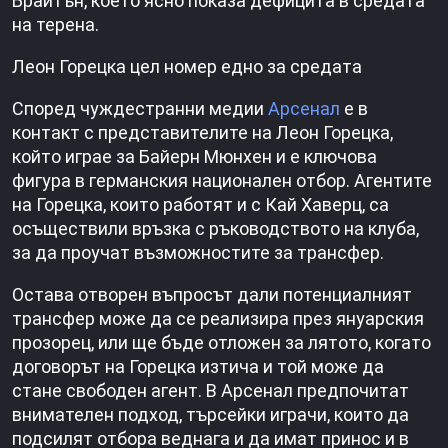
Брайтън, което ясно показа дефицита в средата
на терена.
Леон Горецка цел номер едно за средата
Според чуждестранни медии
Арсенал
е в
контакт с представителите на Леон Горецка,
който играе за Байерн Мюнхен и е ключова
фигура в германския национален отбор. Агентите
на Горецка, които работят и с Кай Хаверц, са
осъществили връзка с ръководството на клуба,
за да проучат възможностите за трансфер.
Остава отворен въпросът дали потенциалният
трансфер може да се реализира през януарския
прозорец, или ще бъде отложен за лятото, когато
договорът на Горецка изтича и той може да
стане свободен агент. В Арсенал предпочитат
внимателен подход, търсейки играчи, които да
подсилят отбора веднага и да имат принос и в