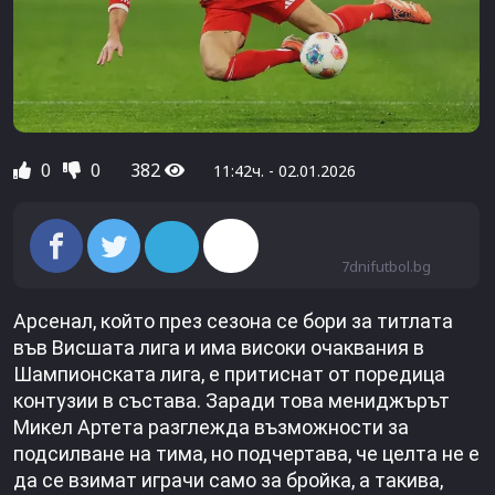
0
0
382
11:42ч. - 02.01.2026
7dnifutbol.bg
Арсенал, който през сезона се бори за титлата
във Висшата лига и има високи очаквания в
Шампионската лига, е притиснат от поредица
контузии в състава. Заради това мениджърът
Микел Артета разглежда възможности за
подсилване на тима, но подчертава, че целта не е
да се взимат играчи само за бройка, а такива,