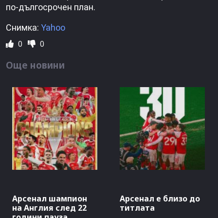
по-дългосрочен план.
Снимка:
Yahoo
0
0
Още новини
Арсенал шампион
Арсенал е близо до
на Англия след 22
титлата
години пауза