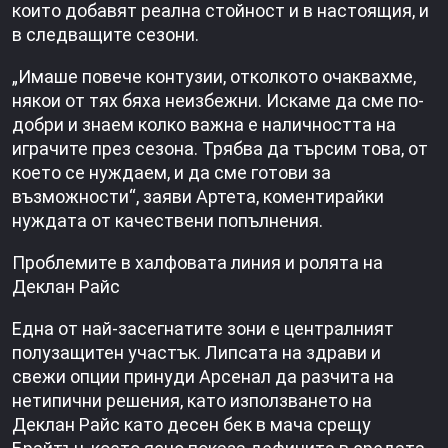
които добавят реална стойност и в настоящия, и
в следващите сезони.
„Имаше повече контузии, отколкото очаквахме,
някои от тях бяха неизбежни. Искаме да сме по-
добри и знаем колко важна е наличността на
играчите през сезона. Трябва да търсим това, от
което се нуждаем, и да сме готови за
възможности“, заяви Артета, коментирайки
нуждата от качествени попълнения.
Проблемите в халфовата линия и ролята на
Деклан Райс
Една от най-засегнатите зони е централният
полузащитен участък. Липсата на здрави и
свежи опции принуди Арсенал да разчита на
нетипични решения, като използването на
Деклан Райс като десен бек в мача срещу