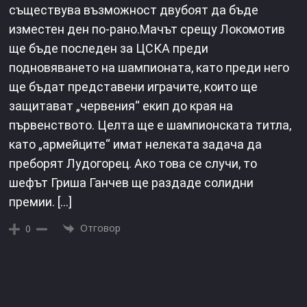
съществува възможност двубоят да бъде
изместен ден по-рано.Мачът срещу Локомотив
ще бъде последен за ЦСКА преди
подновяването на шампионата, като преди него
ще бъдат представени играчите, които ще
защитават „червения“ екип до края на
първенството. Целта ще е шампионската титла,
като „армейците“ имат нелеката задача да
преборят Лудогорец. Ако това се случи, то
шефът Гриша Ганчев ще раздаде солидни
премии. […]
Отговор
0