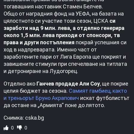
тогавашния наставник Стамен Белчев.
Общо от наградния фонд на УЕФА, на базата на
цялостното си участие този сезон, ЦСКА
си
заработи над 9 млн. лева, а отделно генерира
около 1,5 млн. лева приходи от спонсори, тв
права и други постъпления
покрай успешния си
ход в надпреварата. Именно част от
заработените пари от Лига Европа ще покрият и
завишените стимули при спечелване на титлата
и детрониране на Лудогорец.
Отделно ако
Ганчев продаде Али Соу
, ще покрие
целия бюджет за сезона.
Самият гамбиец, както
и треньорът Бруно Акрапович
искат футболистът
да остане на „Армията“ поне до лятото.
Снимка: cska.bg
0
0