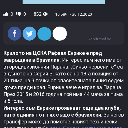
0
0
852
10:58ч. - 30.12.2020
7dnifutbol.bg
Крилото на ЦСКА Рафаел Енрике е пред
завръщане в Бразилия.
Интерес към него има от
втородивизионния Парана. „Синьо-червените“ са
в дъното на Серия Б, като са на 18-а позиция от
20 тима, на 3 точки от спасителната линия седем
кръга преди края. Енрике вече е играл за Парана.
През 2015 и 2016 година той има 44 мача за тима
и 5 гола.
Интерес към Енрике проявяват още два клуба,
като единият от тях също е бразилски
. За негов
трансфер може да помогне новият технически