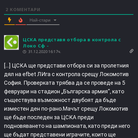
2
КОМЕНТАРИ
Най-стари
ЦСКА представя отбора в контрола с
Локо Сф -
31.12.2020 16:17ч.
[…] ЦСКА ще представи отбора си за пролетния
дял на efbet ЛИга с контрола срещу Локомотив
София. Проверката трябва да се проведе на 5
февруари на стадион „Българска армия“, като
съществува възможност двубоят да бъде
изместен ден по-рано.Мачът срещу Локомотив
ще бъде последен за ЦСКА преди
подновяването на шампионата, като преди него
ще бъдат представени играчите, които ще