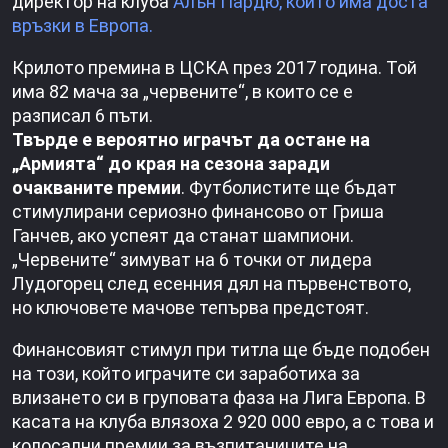
директор на клуба
Алън Пардю, който има доста
връзки в Европа.
Крилото премина в ЦСКА през 2017 година. Той
има 82 мача за „червените“, в които се е
разписал 6 пъти.
Твърде е вероятно играчът да остане на
„Армията“ до края на сезона заради
очакваните премии
. Футболистите ще бъдат
стимулирани сериозно финансово от Гриша
Ганчев, ако успеят да станат шампиони.
„Червените“ зимуват на 6 точки от лидера
Лудогорец след есенния дял на първенството,
но ключовете мачове тепърва предстоят.
Финансовият стимул при титла ще бъде подобен
на този, който играчите си заработиха за
влизането си в груповата фаза на Лига Европа. В
касата на клуба влязоха 2 920 000 евро, а с това и
колосални премии за възпитаниците на