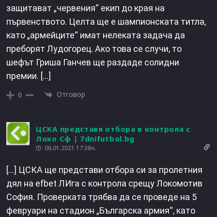
защитават „червения“ екип до края на
първенството. Целта ще е шампионската титла,
като „армейците“ имат нелеката задача да
преборят Лудогорец. Ако това се случи, то
шефът Гриша Ганчев ще раздаде солидни
премии. […]
Отговор
0
ЦСКА представя отбора в контрола с
Локо Сф | 7dnifutbol.bg
06.01.2021 17:38ч.
[…] ЦСКА ще представи отбора си за пролетния
дял на efbet ЛИга с контрола срещу Локомотив
София. Проверката трябва да се проведе на 5
февруари на стадион „Българска армия“, като