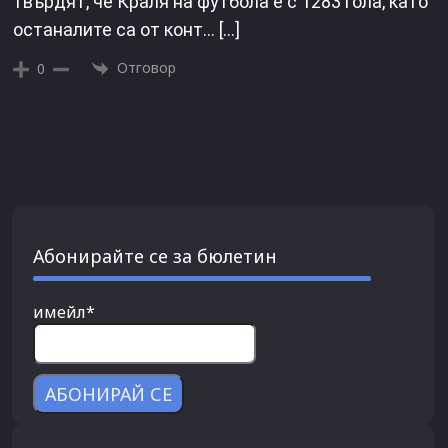
твърдят, че Краля на футбола е с 1283 гола, като
останалите са от конт… […]
Отговор
0
Абонирайте се за бюлетин
имейл*