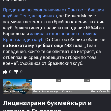
Преди дни по сходен начин от Сантос – бившия
клуб на Пеле, не признаха
, че Лионел Меси е
задминал легендата по брой попадения за един
клуб. Аржентинецът наниза попадение №644 за
Барселона и
записа с едно повече от тези на
Краля за един клуб
. От Сантос обявиха обаче, че
на Бълхата му трябват още 448 гола
. „Тези
попадения, които те се опитват да изтрият, са
отбелязани срещу водещите отбори по това
време“, съобщиха от бразилския клуб.
0
0
Лицензирани букмейкъри и
казина в България