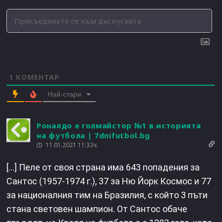
1
КОМЕНТАР
Най-стари
Роналдо е голмайстор №1 в историята
на футбола | 7dnifutbol.bg
11.01.2021 11:32ч.
[…] Пеле от своя страна има 643 попадения за
Сантос (1957-1974 г.), 37 за Ню Йорк Космос и 77
за националния тим на Бразилия, с който 3 пъти
стана световен шампион. От Сантос обаче