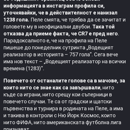
информацията в инстаграм профила си,
уточнявайки, че в действителност е нанизал
1238 гола.
Пеле смята, че трябва да се зачитат и
головете му в неофициални двубои.
Така той
отказва да приеме факта, че CR7 е пред него
.
Парадоксалното е, че на профила на Пеле
пишеше до понеделник сутринта „Водещият
реализатор в историята – 757 гола“. Сега вече
има нов текст – „Водещият реализатор на всички
времена (1283)“.
Повечето от останалите голове са в мачове, за
които нито се знае как са завършвали
, нито
къде са играни, нито срещу кои съперници в
повечето случаи. Те са от градски и щатски
първенства и турнира в родината на Пеле, а има
и такива в контроли с Ню Йорк Космос, които
нито ФИФА, нито американската футболна лига
признават.