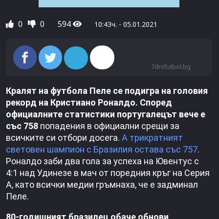
0
0
594
10:43ч. - 05.01.2021
7dnifutbol.bg
Кралят на футбола Пеле се подигра на головия
рекорд на Кристиано Роналдо. Според
официалните статистики португалецът вече е
със 758
попадения в официални срещи за
всичките си отбори досега.
А трикратният
световен шампион с Бразилия остава със 757
.
Роналдо заби два гола за успеха на Ювентус с
4:1 над Удинезе в мач от поредния кръг на Серия
А, като всички медии гръмнаха, че е задминал
Пеле.
80-годишният бразилец обаче обнови