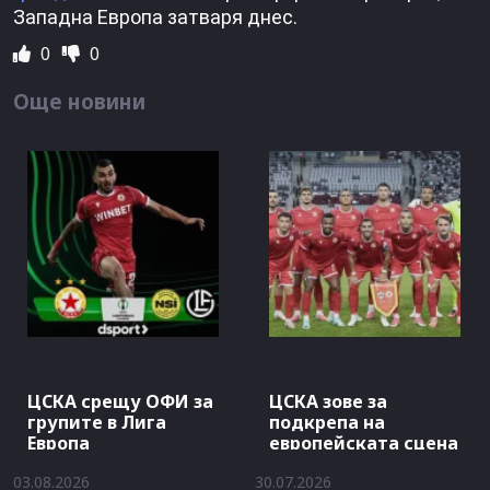
Западна Европа затваря днес.
0
0
Още новини
ЦСКА срещу ОФИ за
ЦСКА зове за
групите в Лига
подкрепа на
Европа
европейската сцена
03.08.2026
30.07.2026