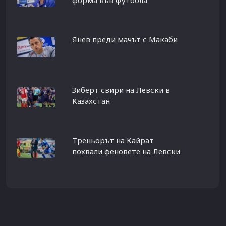
форма във футбола
Янев преди мачът с Макаби
Зиберт свири на Левски в
Казахстан
Треньорът на Кайрат
похвали феновете на Левски