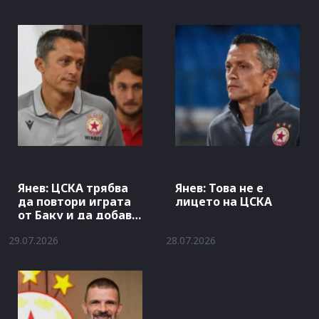
Янев: ЦСКА трябва
Янев: Това не е
да повтори играта
лицето на ЦСКА
от Баку и да добави
гол
29.07.2026
28.07.2026