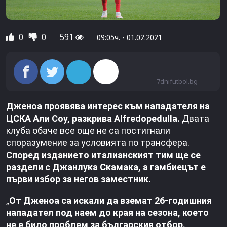
0
0
591
09:05ч. - 01.02.2021
7dnifutbol.bg
Дженоа проявява интерес към нападателя на
ЦСКА Али Соу, разкрива Аlfredopedulla.
Двата
клуба обаче все още не са постигнали
споразумение за условията по трансфера.
Според изданието италианският тим ще се
раздели с Джанлука Скамака, а гамбиецът е
първи избор за негов заместник.
„
От Дженоа са искали да вземат 26-годишния
нападател под наем до края на сезона, което
не е било проблем за българския отбор.