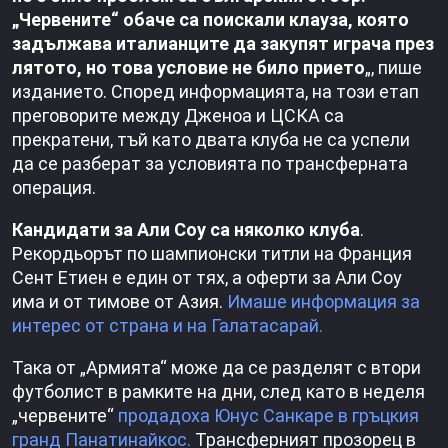
„Червените“ обаче са поискали клауза, която
задължава италианците да закупят играча през
лятото, но това условие не било прието
„, пише
изданието. Според информацията, на този етап
преговорите между Дженоа и ЦСКА са
прекратени, тъй като двата клуба не са успели
да се разберат за условията по трансферната
операция.
Кандидати за Али Соу са няколко клуба
.
Рекордьорът по шампионски титли на Франция
Сент Етиен е един от тях, а оферти за Али Соу
има и от тимове от Азия.
Имаше информация за
интерес от страна и на Галатасарай.
Така от „Армията“ може да се разделят с втори
футболист в рамките на дни, след като в неделя
„червените“
продадоха Юнус Санкаре в гръцкия
гранд Панатинайкос.
Трансферният прозорец в