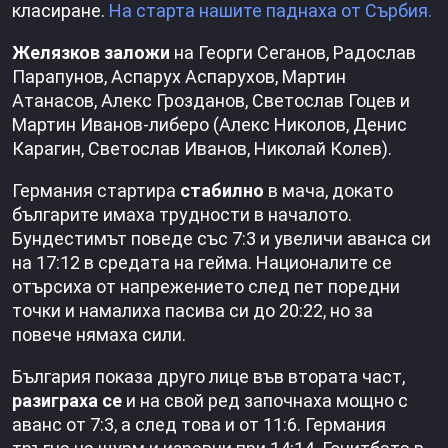
класиране.
На старта нашите паднаха от Сърбия.
Желязков заложи
на Георги Сеганов, Радослав
Парапунов, Аспарух Аспарухов, Мартин
Атанасов, Алекс Грозданов, Светослав Гоцев и
Мартин Иванов-либеро (Алекс Николов, Денис
Карагин, Светослав Иванов, Николай Колев).
Германия стартира
стабилно
в мача, докато
българите имаха трудности в началото.
Бундестимът поведе със 7:3 и увеличи аванса си
на 17:12 в средата на гейма. Националите се
отърсиха от напрежението след пет поредни
точки и намалиха пасива си до 20:22, но за
повече нямаха сили.
България показа друго лице във втората част,
разиграха се
и на свой ред започнаха мощно с
аванс от 7:3, а след това и от 11:6. Германия