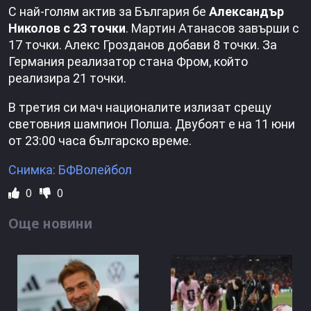
С най-голям актив за България бе
Александър
Николов с 23 точки
. Мартин Атанасов завърши с
17 точки. Алекс Грозданов добави 8 точки. За
Германия реализатор стана Фром, който
реализира 21 точки.
В третия си мач националите излизат срещу
световния шампион Полша. Двубоят е на 11 юни
от 23:00 часа българско време.
Снимка: БФВолейбол
0
0
Още новини