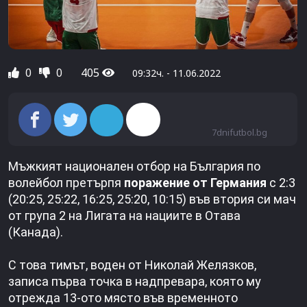
0
0
405
09:32ч. - 11.06.2022
7dnifutbol.bg
Мъжкият национален отбор на България по
волейбол претърпя
поражение от Германия
с 2:3
(20:25, 25:22, 16:25, 25:20, 10:15) във втория си мач
от група 2 на Лигата на нациите в Отава
(Канада).
С това тимът, воден от Николай Желязков,
записа първа точка в надпревара, която му
отрежда 13-ото място във временното