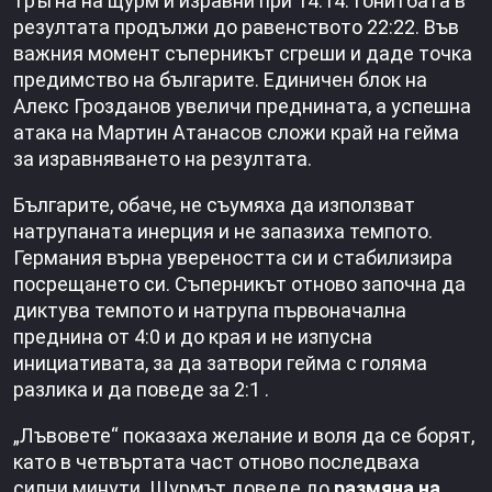
тръгна на щурм и изравни при 14:14. Гонитбата в
резултата продължи до равенството 22:22. Във
важния момент съперникът сгреши и даде точка
предимство на българите. Единичен блок на
Алекс Грозданов увеличи преднината, а успешна
атака на Мартин Атанасов сложи край на гейма
за изравняването на резултата.
Българите, обаче, не съумяха да използват
натрупаната инерция и не запазиха темпото.
Германия върна увереността си и стабилизира
посрещането си. Съперникът отново започна да
диктува темпото и натрупа първоначална
преднина от 4:0 и до края и не изпусна
инициативата, за да затвори гейма с голяма
разлика и да поведе за 2:1 .
„Лъвовете“ показаха желание и воля да се борят,
като в четвъртата част отново последваха
силни минути. Щурмът доведе до
размяна на