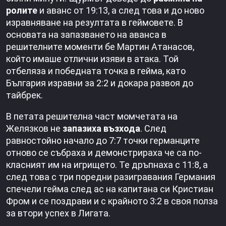
ролите
и аванс от 19:13, а след това и до ново
изравняване на резултата в геймовете. В
основата на запазването на аванса в
решителните моменти бе Мартин Атанасов,
който имаше отлични изяви в атака. Той
отбеляза и победната точка в гейма, като
България изравни за 2:2 и докара развоя до
тайбрек.
В петата решителна част момчетата на
Желязков не
запазиха възхода
. След
равностойно начало до 7:7 точки германците
отново се събраха и демонстрираха че са по-
класният им на игрището. Те дръпнаха с 11:8, а
след това с три поредни разигравания Германия
спечели гейма след ас на капитана си Кристиан
Фром и се поздрави и с крайното 3:2 в своя полза
за втори успех в Лигата.