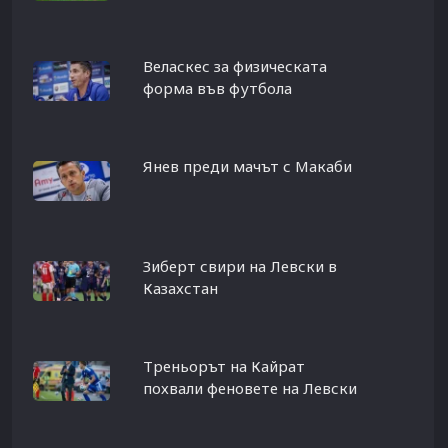
Веласкес за физическата
форма във футбола
Янев преди мачът с Макаби
Зиберт свири на Левски в
Казахстан
Треньорът на Кайрат
похвали феновете на Левски