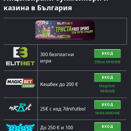
казина в България
ВХОД
300 безплатни
игри
Elitbet МНЕНИЕ
ВХОД
Кешбек до 200 €
Magicbet 
МНЕНИЕ
ВХОД
25€ с код 7dnifutbol
MrBit МНЕНИЕ
ВХОД
До 250 € и 100