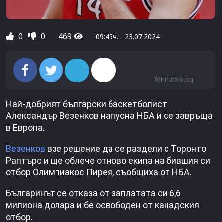
0
0
469
09:45ч. - 23.07.2024
7dnifutbol.bg
Най-добрият български баскетболист
Александър Везенков напусна НБА и се завръща
в Европа.
Везенков
взе решение да се раздели с Торонто
Раптърс и ще облече отново екипа на бившия си
отбор Олимпиакос Пирея, съобщиха от НБА.
Българинът се отказа от заплатата си 6,6
милиона долара и бе освободен от канадския
отбор.