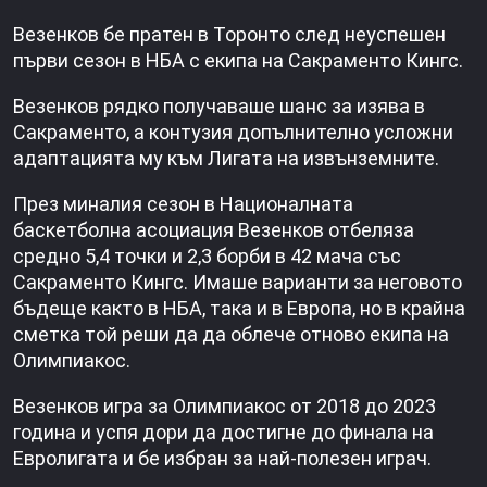
Везенков бе пратен в Торонто след неуспешен
първи сезон в НБА с екипа на Сакраменто Кингс.
Везенков рядко получаваше шанс за изява в
Сакраменто, а контузия допълнително усложни
адаптацията му към Лигата на извънземните.
През миналия сезон в Националната
баскетболна асоциация Везенков отбеляза
средно 5,4 точки и 2,3 борби в 42 мача със
Сакраменто Кингс. Имаше варианти за неговото
бъдеще както в НБА, така и в Европа, но в крайна
сметка той реши да да облече отново екипа на
Олимпиакос.
Везенков игра за Олимпиакос от 2018 до 2023
година и успя дори да достигне до финала на
Евролигата и бе избран за най-полезен играч.