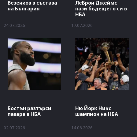
Везенков в състава
ЛеБрон Джеймс
на България
пази бъдещето си в
НБА
24.07.2026
17.07.2026
Бостън разтърси
Ню Йорк Никс
пазара в НБА
шампион на НБА
02.07.2026
14.06.2026