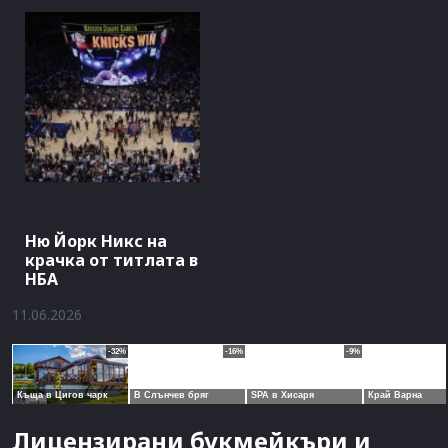
Ню Йорк Никс на
крачка от титлата в
НБА
11.06.2026
Лицензирани букмейкъри и