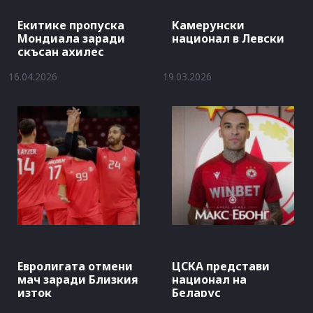
Екитике пропуска
Камерунски
Мондиала заради
национал в Левски
скъсан ахилес
16.04.2026
19.03.2026
Евролигата отмени
ЦСКА представи
мач заради Близкия
национал на
изток
Беларус