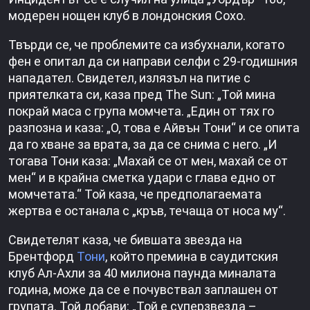
модерен нощен клуб в лондонския Сохо.
Твърди се, че проблемите са избухнали, когато
фен е опитал да си направи селфи с 29-годишния
нападател. Свидетел, излязъл на питие с
приятелката си, каза пред The ​​Sun: „Той мина
покрай маса с група момчета. „Един от тях го
разпозна и каза: „О, това е Айвън Тони“ и се опита
да го хване за врата, за да се снима с него. „И
тогава Тони каза: „Махай се от мен, махай се от
мен“ и в крайна сметка удари с глава едно от
момчетата.“ Той каза, че предполагаемата
жертва е останала с „кръв, течаща от носа му“.
Свидетелят каза, че бившата звезда на
Брентфорд
Тони
, който премина в саудитския
клуб Ал-Ахли за 40 милиона паунда миналата
година, може да се е почувствал заплашен от
групата. Той добави: „Той е суперзвезда –