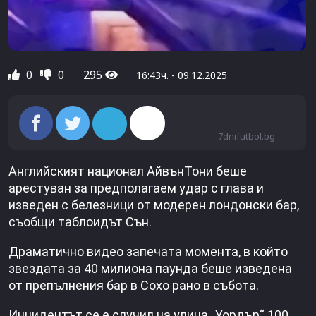
0
0
295
16:43ч. - 09.12.2025
7dnifutbol.bg
Английският национал АйвънТони беше
арестуван за предполагаем удар с глава и
изведен с белезници от модерен лондонски бар,
съобщи таблоидът Сън.
Драматично видео запечата момента, в който
звездата за 40 милиона паунда беше изведена
от препълнения бар в Сохо рано в събота.
Инцидентът се е случил на улица „Уордър“ 100,