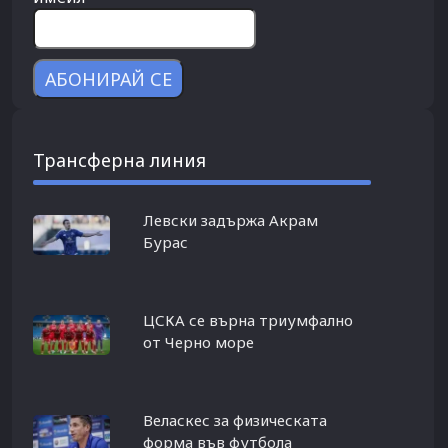
Трансферна линия
Левски задържа Акрам
Бурас
ЦСКА се върна триумфално
от Черно море
Веласкес за физическата
форма във футбола