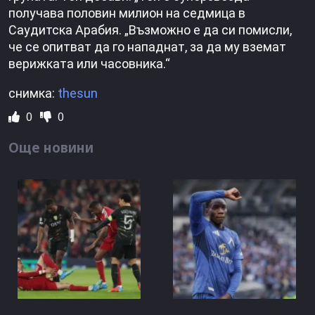
получава половин милион на седмица в
Саудитска Арабия. „Възможно е да си помисли,
че се опитват да го нападнат, за да му вземат
верижката или часовника.“
снимка:
thesun
0
0
Още новини