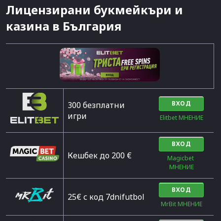
Лицензирани букмейкъри и
казина в България
ВХОД
300 безплатни
игри
Elitbet МНЕНИЕ
ВХОД
Кешбек до 200 €
Magicbet 
МНЕНИЕ
ВХОД
25€ с код 7dnifutbol
MrBit МНЕНИЕ