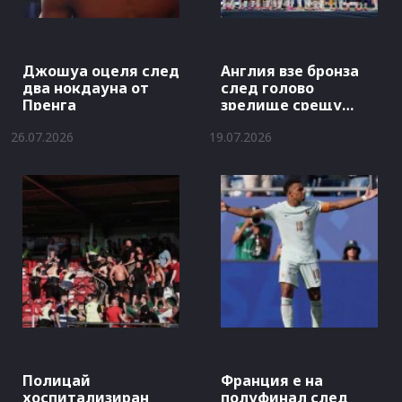
Джошуа оцеля след
Англия взе бронза
два нокдауна от
след голово
Пренга
зрелище срещу
Франция
26.07.2026
19.07.2026
Полицай
Франция е на
хоспитализиран
полуфинал след