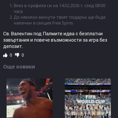
Влез в профила си на 14.02.2026 г. след 08:00
часа
До няколко минути твоят подарък ще бъде
наличен в секция Free Spins
Св. Валентин под Палмите идва с безплатни
завъртания и повече възможности за игра без
депозит.
0
0
Още новини