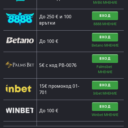
MrBit МНЕНИЕ
ВХОД
До 250 € и 100
врътки
8888 МНЕНИЕ
ВХОД
Дo 100 €
Betano МНЕНИЕ
ВХОД
5€ с код PB-0076
Palmsbet  
МНЕНИЕ
ВХОД
15€ промокод 01-
701
Inbet МНЕНИЕ
ВХОД
До 100 €
Winbet МНЕНИЕ