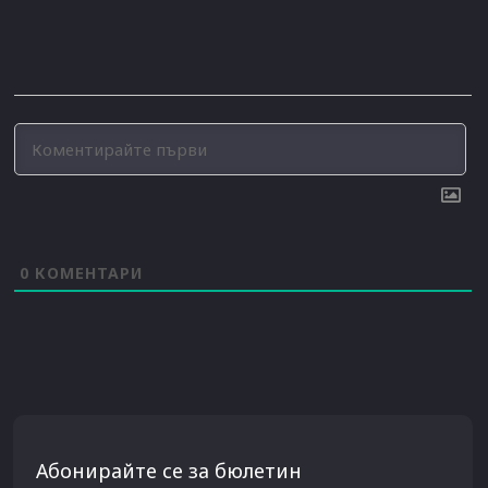
0
КОМЕНТАРИ
Абонирайте се за бюлетин