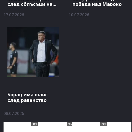
след сблъсъци на
победа над Мароко
Дери Сити - ЦСКА
17.07.2026
10.07.2026
Борац има шанс
след равенство
08.07.2026