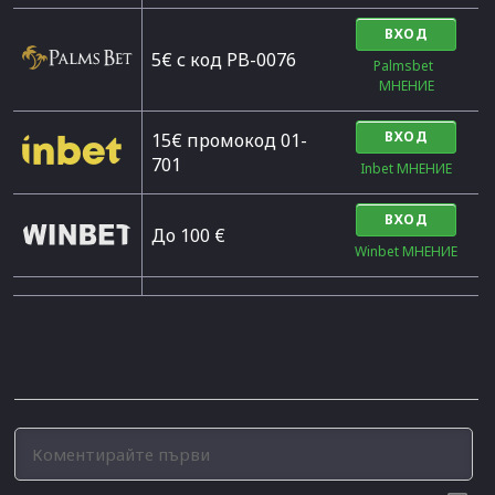
ВХОД
5€ с код PB-0076
Palmsbet  
МНЕНИЕ
ВХОД
15€ промокод 01-
701
Inbet МНЕНИЕ
ВХОД
До 100 €
Winbet МНЕНИЕ