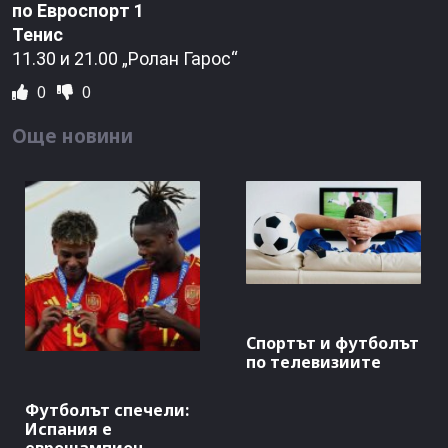
по Евроспорт 1
Тенис
11.30 и 21.00 „Ролан Гарос“
0
0
Още новини
Спортът и футболът
по телевизиите
Футболът спечели:
Испания е