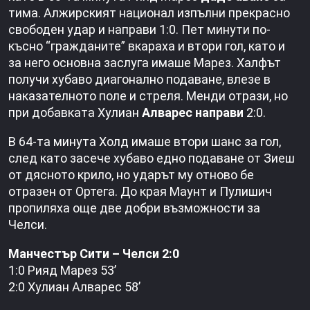
тима. Алжирският национал изпълни прекрасно
свободен удар и направи 1:0. Пет минути по-
късно “гражданите” вкараха и втори гол, като и
за него основна заслуга имаше Марез. Халфът
получи хубаво диагонално подаване, влезе в
наказателното поле и стреля. Менди отрази, но
при добавката Хулиан
Алварес направи
2:0.
В 64-та минута Холд имаше втори шанс за гол,
след като засече хубаво едно подаване от Зиеш
от дясното крило, но ударът му отново бе
отразен от Ортега. До края Маунт и Пулишич
пропиляха още две добри възможности за
Челси.
Манчестър Сити – Челси 2:0
1:0 Рияд Марез 53’
2:0 Хулиан Алварес 58’