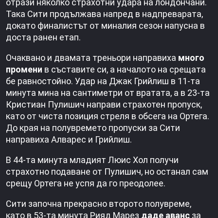
отрази няколко страхотни удара на лондончани.
Така Сити продължава напред в надпреварата,
докато финалистът от миналия сезон напусна в
доста ранен етап.
Очаквано и двамата треньори направиха
много
промени
в съставите си, а началото на срещата
бе равностойно. Удар на Джак Грийлиш в 11-та
минута мина на сантиметри от вратата, а в 23-та
Кристиан Пулишич направи страхотен пропуск,
като от чиста позиция стреля в обсега на Ортега.
До края на полувремето пропуски за Сити
направиха Алварес и Грийлиш.
В 44-та минута младият Люис Хол получи
страхотно подаване от Пулишич, но останал сам
срещу Ортега не успя да го преодолее.
Сити започна прекрасно второто полувреме,
като в 53-та минута Рияд Марез
даде аванс
за