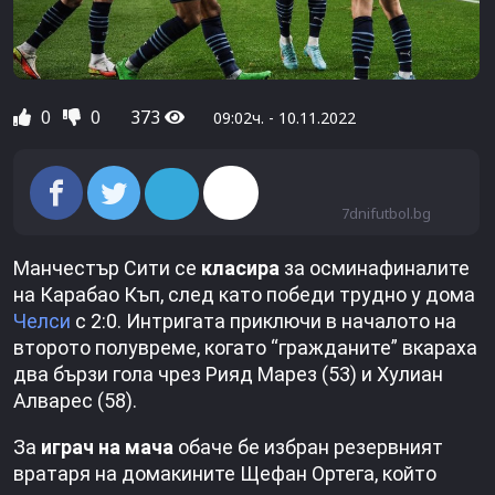
0
0
373
09:02ч. - 10.11.2022
7dnifutbol.bg
Манчестър Сити се
класира
за осминафиналите
на Карабао Къп, след като победи трудно у дома
Челси
с 2:0. Интригата приключи в началото на
второто полувреме, когато “гражданите” вкараха
два бързи гола чрез Рияд Марез (53) и Хулиан
Алварес (58).
За
играч на мача
обаче бе избран резервният
вратаря на домакините Щефан Ортега, който