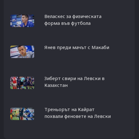
Веласкес за физическата
форма във футбола
Янев преди мачът с Макаби
Зиберт свири на Левски в
Казахстан
Треньорът на Кайрат
похвали феновете на Левски