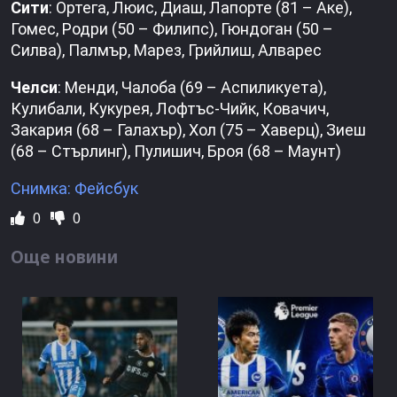
Сити
: Ортега, Люис, Диаш, Лапорте (81 – Аке),
Гомес, Родри (50 – Филипс), Гюндоган (50 –
Силва), Палмър, Марез, Грийлиш, Алварес
Челси
: Менди, Чалоба (69 – Аспиликуета),
Кулибали, Кукурея, Лофтъс-Чийк, Ковачич,
Закария (68 – Галахър), Хол (75 – Хаверц), Зиеш
(68 – Стърлинг), Пулишич, Броя (68 – Маунт)
Снимка: Фейсбук
0
0
Още новини