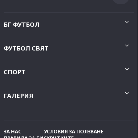
БГ ФУТБОЛ
ФУТБОЛ СВЯТ
СПОРТ
ГАЛЕРИЯ
ЗА НАС
УСЛОВИЯ ЗА ПОЛЗВАНЕ