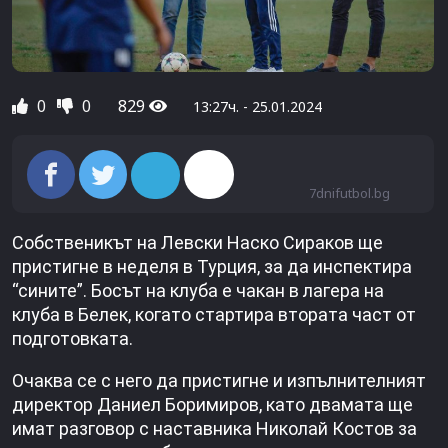
0
0
829
13:27ч. - 25.01.2024
7dnifutbol.bg
Собственикът на Левски Наско Сираков ще
пристигне в неделя в Турция, за да инспектира
“сините”. Босът на клуба е чакан в лагера на
клуба в Белек, когато стартира втората част от
подготовката.
Очаква се с него да пристигне и изпълнителният
директор Даниел Боримиров, като двамата ще
имат разговор с наставника Николай Костов за