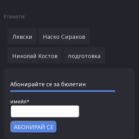
Етикети:
Левски
Наско Сираков
Николай Костов
подготовка
Абонирайте се за бюлетин
имейл*