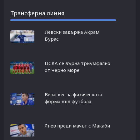
Трансферна линия
Левски задържа Акрам
Бурас
ЦСКА се върна триумфално
от Черно море
Веласкес за физическата
форма във футбола
Янев преди мачът с Макаби