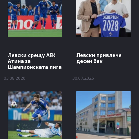
Левски срещу АЕК
Левски привлече
Атина за
десен бек
Шампионската лига
03.08.2026
30.07.2026