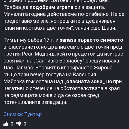
огромни проблеми. Затова и не победихме.
Трябва да
подобрим играта
си в защита.
Миналата година действахме по-стабилно. Не се
представихме зле, но грешките в дефанзивен
план ни костваха две точки“, заяви още Шави.
Тимът му събра 17 т. и
запази първото си място
в класирането, но дръпна само с две точки пред
третия Реал Мадрид, който предстои да изиграе
своя мач на „Сантиаго Бернабеу“ срещу новака
Лас Палмас. Вторият в класирането Жирона
също тази вечер гостува на Валенсия.
Майорка пък остана над „
опасната зона
„, но при
негативно стечение на обстоятелствата в края
на седмицата може и да се озове сред
потенциалните изпадащи.
Снимка: Туитър
0
0