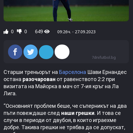
0
0
649
09:26ч. - 27.09.2023
7dnifutbol.bg
Старши треньорът на
Барселона
Шави Ернандес
остана
разочарован
от равенството 2:2 при
визитата на Майорка в мач от 7-ия кръг на Ла
Лига.
“Основният проблем беше, че съперникът на два
пъти повеждаше след
наши грешки
. И това се
случи в периоди от двубоя, в които играехме
добре. Такива грешки не трябва да се допускат,