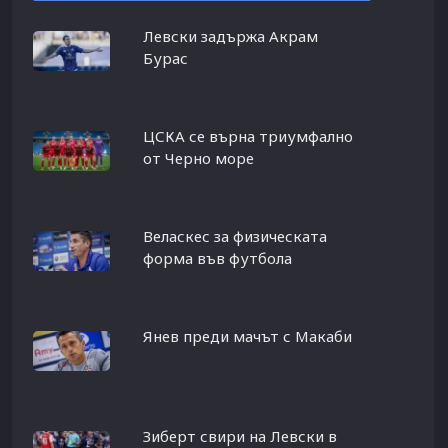
Левски задържа Акрам
Бурас
ЦСКА се върна триумфално
от Черно море
Веласкес за физическата
форма във футбола
Янев преди мачът с Макаби
Зиберт свири на Левски в