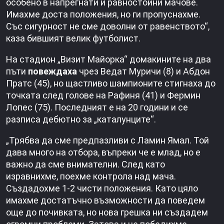
особено в напрегнати и равностойни мачове.
Имахме доста положения, но ги пропуснахме.
Със сигурност не сме доволни от равенството“,
каза бившият велик футболист.
На стадион „Визит Майорка“ домакините на два
пъти
повеждаха
чрез Ведат Муричи (8) и Абдон
Пратс (45), но щастливо шампионите стигнаха до
точката след голове на Рафиня (41) и Фермин
Лопес (75). Последният е на 20 години и се
разписа дебютно за „каталунците“.
„Трябва да сме предпазливи с Ламин Ямал. Той
дава много на отбора, въпреки че е млад, но е
важно да сме внимателни. След като
изравнихме, поехме контрола над мача.
Създадохме 1-2 чисти положения. Като цяло
имахме достатъчно възможности да поведем
още до почивката, но нова грешка ни създадем