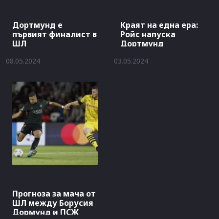
Дортмунд е
Краят на една ера:
първият финалист в
Ройс напуска
ШЛ
Дортмунд
08.05.2024
03.05.2024
Прогноза за мача от
ШЛ между Борусия
Дормунд и ПСЖ