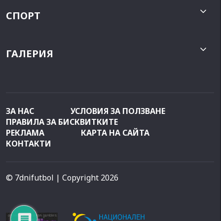
СПОРТ
ГАЛЕРИЯ
ЗА НАС
УСЛОВИЯ ЗА ПОЛЗВАНЕ
ПРАВИЛА ЗА БИСКВИТКИТЕ
РЕКЛАМА
КАРТА НА САЙТА
КОНТАКТИ
© 7dnifutbol
| Copyright 2026