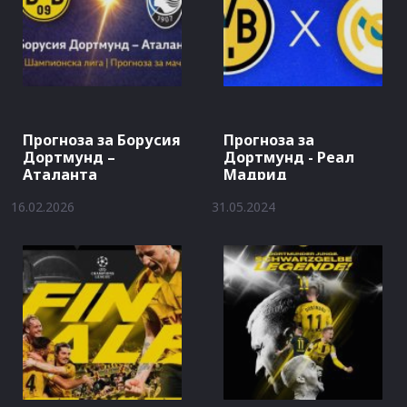
Прогноза за Борусия
Прoгноза за
Дортмунд –
Дортмунд - Реал
Аталанта
Мадрид
16.02.2026
31.05.2024