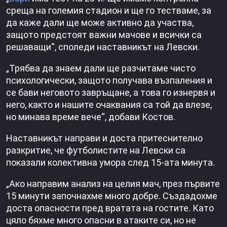
среща на големия стадион и ще го тестваме, за
да каже дали ще може активно да участва,
защото предстоят важни мачове и всички са
решаващи“, споледи наставникът на Левски.
„Трябва да знаем дали ще разчитаме чисто
психологически, защото получава възпаления и
се бави неговото завръщане, а това го изнервя и
него, както и нашите очаквания са той да влезе,
но минава време вече“, добави Костов.
Наставникът направи и доста притеснително
разкритие, че футболистите на Левски са
показали колективна умора след 15-ата минута.
„Ако направим анализ на целия мач, през първите
15 минути започнахме много добре. Създадохме
доста опасности пред вратата на гостите. Като
цяло бяхме много опасни в атаките си, но не