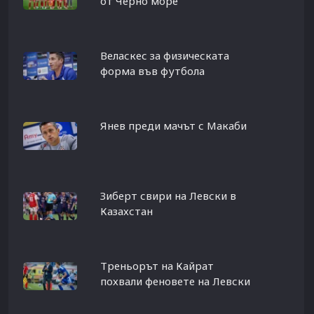
от Черно море
Веласкес за физическата
форма във футбола
Янев преди мачът с Макаби
Зиберт свири на Левски в
Казахстан
Треньорът на Кайрат
похвали феновете на Левски