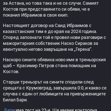
за Астана, но това така и не се случи. Самият
Костов при представянето си обяви, че е
поканил Ибраимов в своя екип.
Настоящият договор на Саид Ибраимов с
казахстанския тим е до края на 2024 година.
Според запознати той е провел нови разговири с
мажоритарния собственик Наско Сираков за
евентуално негово завръщане на „Герена“.
Наскоро сините обявиха ново име в треньорския
щаб – Красимир Петров стана помощник на
Костов.
Старши треньорът на сините сподели след
срещата с Крумовград, завършила 0:0, и какво се
случва с един от любимците на привържениците
Билал Бари.
„
Бари
има тест на 23-и. Ще имаме контролна