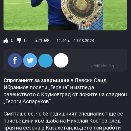
0
0
521
11:40ч. - 11.03.2024
7dnifutbol.bg
Спряганият за завръщане
в Левски Саид
Ибраимов посети „Герена“ и изгледа
равенството с Крумовград от ложите на стадион
„Георги Аспарухов“.
Смяташе се, че 53-годишният специалист ще се
присъедини към щаба на Николай Костов след
края на сезона в Казахстан, където той работи