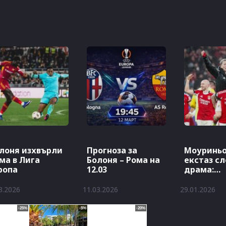
лоня изхвърли
Прогноза за
Моуриньо
ма в Лига
Болоня – Рома на
екстаз с
ропа
12.03
драма:
"Успокойт
се…
3.2026
11.03.2026
29.01.2026