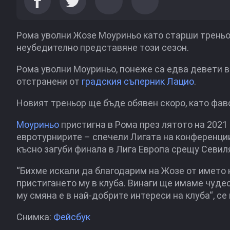
Рома уволни Жозе Моуриньо като старши треньор
неубедително представяне този сезон.
Рома уволни Моуриньо, понеже са едва девети в 
отстранени от
градския съперник Лацио
.
Новият треньор ще бъде обявен скоро, като фав
Моуриньо
пристигна в Рома през лятото на 2021 
евротурнирите – спечели Лигата на конференции
късно загуби финала в Лига Европа срещу Севил
“Бихме искали да благодарим на Жозе от името н
пристигането му в клуба. Винаги ще имаме чудес
му смяна е в най-добрите интереси на клуба“, се
Снимка:
Фейсбук