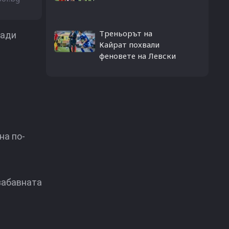
Треньорът на
ради
Кайрат похвали
феновете на Левски
на по-
езабавната