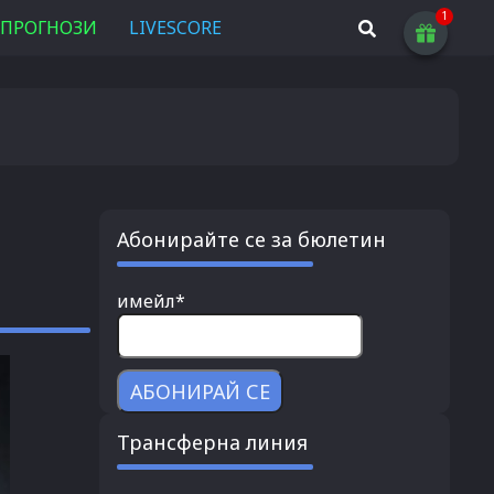
ПРОГНОЗИ
LIVESCORE
Абонирайте се за бюлетин
имейл*
Трансферна линия