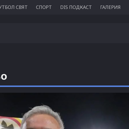
УТБОЛ СВЯТ
СПОРТ
DIS ПОДКАСТ
ГАЛЕРИЯ
ьо