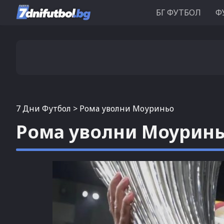
БГ ФУТБОЛ
Ф
7 Дни Футбол
>
Рома уволни Моуриньо
Рома уволни Моурин