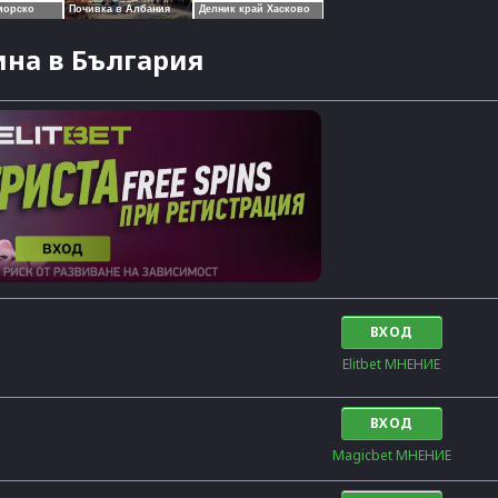
на в България
ВХОД
Elitbet МНЕНИЕ
ВХОД
Magicbet МНЕНИЕ