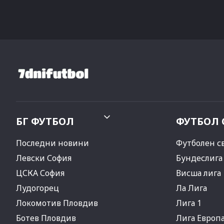
БГ ФУТБОЛ
ФУТБОЛ 
Последни новини
Футболен с
Левски София
Бундеслига
ЦСКА София
Висша лига
Лудогорец
Ла Лига
Локомотив Пловдив
Лига 1
Ботев Пловдив
Лига Европ