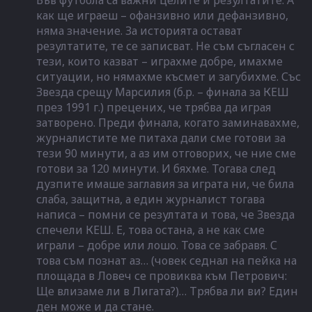
Във футбола са важни целите и резултатите. А
как ще играеш – офанзивно или дефанзивно,
няма значение. За историята остават
резултатите, те се записват. Не съм съгласен с
тези, които казват – играхме добре, имахме
ситуации, но нямахме късмет и загубихме. Със
Звезда срещу Марсилия (б.р. – финала за КЕШ
през 1991 г.) прецених, че трябва да играя
затворено. Преди финала, когато заминавахме,
журналистите ме питаха дали сме готови за
тези 90 минути, а аз им отговорих, че ние сме
готови за 120 минути. И бяхме. Тогава след
дузпите имаше заглавия за играта ни, че била
слаба, защитна, а един журналист тогава
написа – помни се резултата и това, че Звезда
спечели КЕШ. Е, това остана, а не как сме
играли – добре или лошо. Това се забравя. С
това съм познат аз… (човек седнал на пейка на
площада в Ловеч се провиква към Петрович:
Ще влизаме ли в Лигата?)… Трябва ли ви? Един
ден може и да стане.