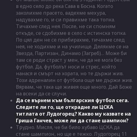
в едно село до река Сава в Босна. Когато
заколихме прасето, вадехме мехура,
надувахме го, и си правихме така топка.
Тичахме след нея. После, не си спомням
откъде, се сдобихме в село с истинска топка.
По цял ден не се прибирахме, тичахме след
нея, не ходихме и на училище. Деляхме се на
Звезда, Партизан, Динамо (Загреб)… Може би
там се роди страст у мен, че да не мога без
футбол. Да, футболът носи и стрес, който
нанася и смърт на хората, но те държи жив.
Този адреналин от футбола още ме държи жив.
Вярвам, че така ще живея още много. Дай Боже
на всеки да се случи.
Да се върнем към българския футбол сега.
Следите ли го, ще открадне ли ЦСКА
титлата от Лудогорец? Какво му казвате на
Гриша Ганчев, може ли да стане шампион?
Трудно. Мисля, че би било хубаво ЦСКА да
стане шампион, но ще е тежко. Лудогорец 11