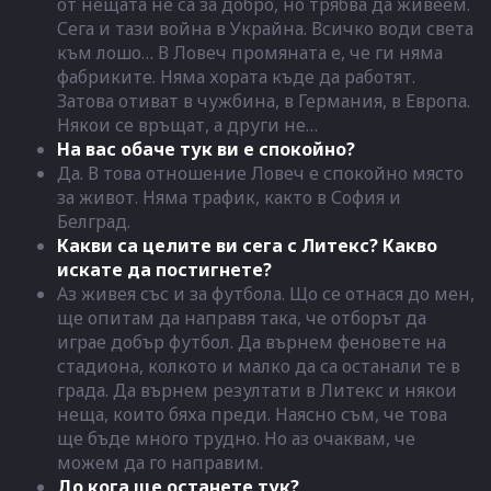
от нещата не са за добро, но трябва да живеем.
Сега и тази война в Украйна. Всичко води света
към лошо… В Ловеч промяната е, че ги няма
фабриките. Няма хората къде да работят.
Затова отиват в чужбина, в Германия, в Европа.
Някои се връщат, а други не…
На вас обаче тук ви е спокойно?
Да. В това отношение Ловеч е спокойно място
за живот. Няма трафик, както в София и
Белград.
Какви са целите ви сега с Литекс? Какво
искате да постигнете?
Аз живея със и за футбола. Що се отнася до мен,
ще опитам да направя така, че отборът да
играе добър футбол. Да върнем феновете на
стадиона, колкото и малко да са останали те в
града. Да върнем резултати в Литекс и някои
неща, които бяха преди. Наясно съм, че това
ще бъде много трудно. Но аз очаквам, че
можем да го направим.
До кога ще останете тук?