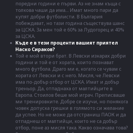
поредни години е първи. Аз не знам къща с
толкова чаши да има… Имат много пари да
купят добри футболисти. В България
побеждават, но тази година съществува шанс
за ЦСКА. За мен той е 60% за Лудогорец и 40%
за ЦСКА.
Къде е в тези проценти вашият приятел
Наско Сираков?
Той е мой втори брат. В Левски изкарах добри
години и той е от хората, които познават
много футбола. Драго ми е, когато се чувам с
хората от Левски и с него. Мисля, че Левски
има по-добър отбор от ЦСКА. Имат и добър
треньор. Да, отпаднаха от малтийците в
Европа. Стоилов беше мой играч. Преписваше
ми тренировките. Добре се изучи, но понякога
човек допуска грешки в голямото си желание
да успее. Но не може да отстраниш ПАОК и да
отпаднеш от малтийци, които не са добър
отбор, поне аз мисля така. Какво означава това?