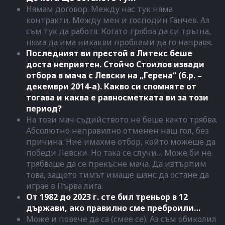
Нямам договор. Между нас тук няма
контракти. Между мен и господин Ганчев. Аз
съм тук да работя. Когато трябва да си тръгна,
няма да има никакви проблеми да го направя.
Последният ви престой в Литекс беше
доста неприятен. Стойчо Стоилов извади
отбора в мача с Левски на „Герена“ (б.р. –
декември 2014-а). Какво си спомняте от
тогава и каква е равносметката ви за този
период?
На този мач съдийството не беше както трябва.
Абсолютно неправилно отменен наш гол, без
причина. Ние имахме отбор, който можеше да
победи Левски. Но така се случи… Може би не
трябваше да се прекъсне мача. Да изтърпим
това, защото тимът имаше шанс да остане да
играе в Първа лига.
От 1982 до 2023 г. сте бил треньор в 12
държави, ако правилно сме преброили…
Може и повече да са (смее се). Аз съм обиколил