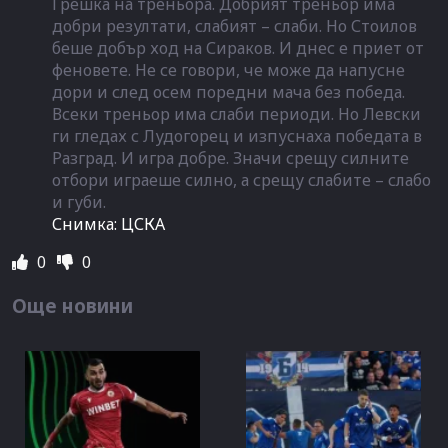
Грешка на треньора. Добрият треньор има
добри резултати, слабият – слаби. Но Стоилов
беше добър ход на Сираков. И днес е приет от
феновете. Не се говори, че може да напусне
дори и след осем поредни мача без победа.
Всеки треньор има слаби периоди. Но Левски
ги гледах с Лудогорец и изпуснаха победата в
Разград. И игра добре. Значи срещу силните
отбори играеше силно, а срещу слабите – слабо
и губи.
Снимка: ЦСКА
0
0
Още новини