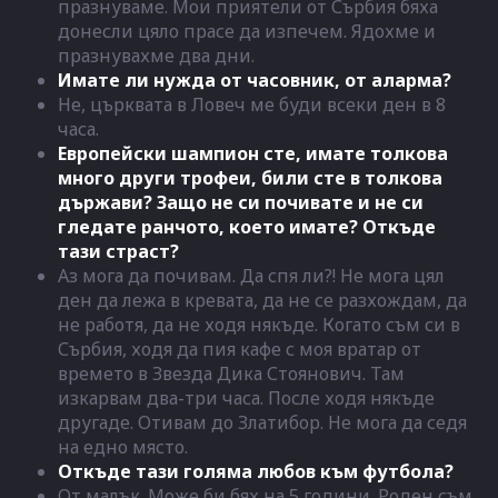
празнуваме. Мои приятели от Сърбия бяха
донесли цяло прасе да изпечем. Ядохме и
празнувахме два дни.
Имате ли нужда от часовник, от аларма?
Не, църквата в Ловеч ме буди всеки ден в 8
часа.
Европейски шампион сте, имате толкова
много други трофеи, били сте в толкова
държави? Защо не си почивате и не си
гледате ранчото, което имате? Откъде
тази страст?
Аз мога да почивам. Да спя ли?! Не мога цял
ден да лежа в кревата, да не се разхождам, да
не работя, да не ходя някъде. Когато съм си в
Сърбия, ходя да пия кафе с моя вратар от
времето в Звезда Дика Стоянович. Там
изкарвам два-три часа. После ходя някъде
другаде. Отивам до Златибор. Не мога да седя
на едно място.
Откъде тази голяма любов към футбола?
От малък. Може би бях на 5 години. Роден съм