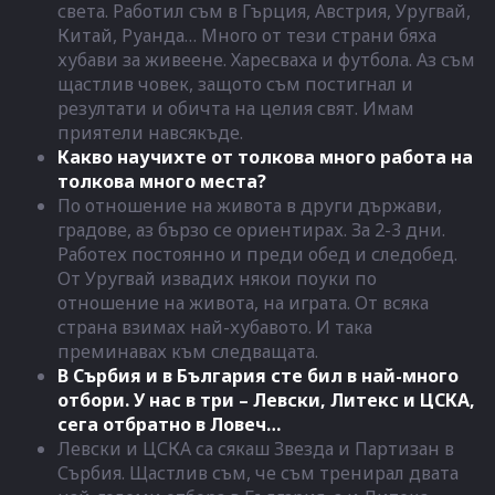
света. Работил съм в Гърция, Австрия, Уругвай,
Китай, Руанда… Много от тези страни бяха
хубави за живеене. Харесваха и футбола. Аз съм
щастлив човек, защото съм постигнал и
резултати и обичта на целия свят. Имам
приятели навсякъде.
Какво научихте от толкова много работа на
толкова много места?
По отношение на живота в други държави,
градове, аз бързо се ориентирах. За 2-3 дни.
Работех постоянно и преди обед и следобед.
От Уругвай извадих някои поуки по
отношение на живота, на играта. От всяка
страна взимах най-хубавото. И така
преминавах към следващата.
В Сърбия и в България сте бил в най-много
отбори. У нас в три – Левски, Литекс и ЦСКА,
сега отбратно в Ловеч…
Левски и ЦСКА са сякаш Звезда и Партизан в
Сърбия. Щастлив съм, че съм тренирал двата