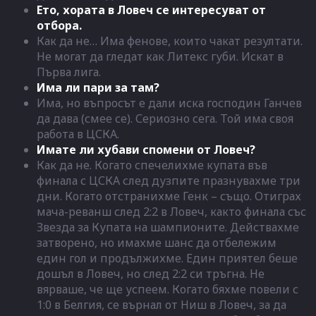
Ето, хората в Ловеч се интересуват от
отбора.
Как да не… Има фенове, които чакат резултати.
Не могат да гледат как Литекс губи. Искат в
Първа лига.
Има ли пари за там?
Има, но въпросът е дали иска господин Ганчев
да дава (смее се). Сериозно сега. Той има своя
работа в ЦСКА.
Имате ли хубави спомени от Ловеч?
Как да не. Когато спечелихме купата във
финала с ЦСКА след дузпите празнувахме три
дни. Когато отстранихме Генк – също. Отиграх
мача-реванш след 2:2 в Ловеч, както финала със
Звезда за Купата на шампионите. Действахме
затворено, но имахме шанс да отбележим
един гол и продължихме. Един приятел беше
дошъл в Ловеч, но след 2:2 си тръгна. Не
вярваше, че ще успеем. Когато бяхме повели с
1:0 в Белгия, се върнал от Ниш в Ловеч, за да