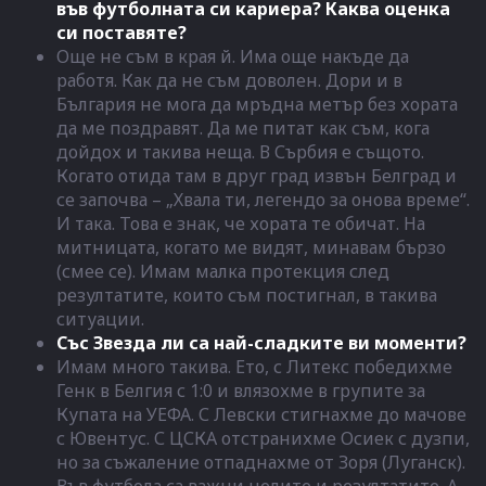
във футболната си кариера? Каква оценка
си поставяте?
Още не съм в края й. Има още накъде да
работя. Как да не съм доволен. Дори и в
България не мога да мръдна метър без хората
да ме поздравят. Да ме питат как съм, кога
дойдох и такива неща. В Сърбия е същото.
Когато отида там в друг град извън Белград и
се започва – „Хвала ти, легендо за онова време“.
И така. Това е знак, че хората те обичат. На
митницата, когато ме видят, минавам бързо
(смее се). Имам малка протекция след
резултатите, които съм постигнал, в такива
ситуации.
Със Звезда ли са най-сладките ви моменти?
Имам много такива. Ето, с Литекс победихме
Генк в Белгия с 1:0 и влязохме в групите за
Купата на УЕФА. С Левски стигнахме до мачове
с Ювентус. С ЦСКА отстранихме Осиек с дузпи,
но за съжаление отпаднахме от Зоря (Луганск).