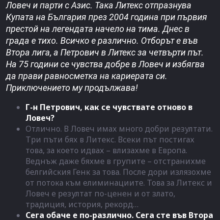
Ловеч и парти с Азис. Така Литекс отпразнува
Купата на България през 2004 година при първия
престой на легендата начело на тима. Днес в
града е тихо. Всичко е различно. Отборът е във
Втора лига, а Петрович в Литекс за четвърти път.
На 75 години се чувства добре в Ловеч и избягва
да прави равносметка на кариерата си.
Приключението му продължава!
Г-н Петрович, как се чувствате отново в
Ловеч?
Отлично. В Ловеч имах много добри резултати.
Три пъти бях в Литекс. Всеки път постигах
това, за което идвах – влизахме в Европа.
Веднъж даже бяхме в групите – отстранихме
белгийския Генк за това. После дори излязохме
от потока към елиминациите. Това за Литекс и
Ловеч е резултат по-ценен и от злато,
традиция, история, рекорд…
Сега обаче е по-различно. Сега сте във Втора