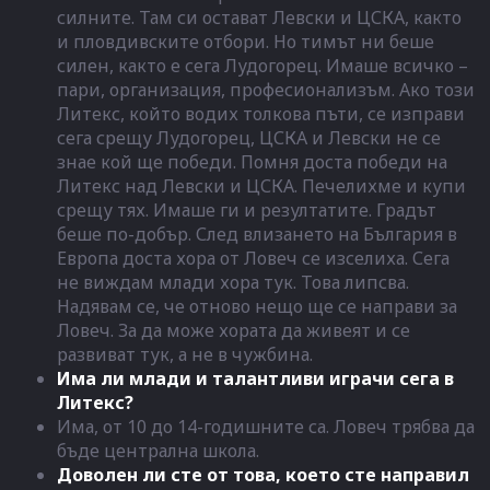
силните. Там си остават Левски и ЦСКА, както
и пловдивските отбори. Но тимът ни беше
силен, както е сега Лудогорец. Имаше всичко –
пари, организация, професионализъм. Ако този
Литекс, който водих толкова пъти, се изправи
сега срещу Лудогорец, ЦСКА и Левски не се
знае кой ще победи. Помня доста победи на
Литекс над Левски и ЦСКА. Печелихме и купи
срещу тях. Имаше ги и резултатите. Градът
беше по-добър. След влизането на България в
Европа доста хора от Ловеч се изселиха. Сега
не виждам млади хора тук. Това липсва.
Надявам се, че отново нещо ще се направи за
Ловеч. За да може хората да живеят и се
развиват тук, а не в чужбина.
Има ли млади и талантливи играчи сега в
Литекс?
Има, от 10 до 14-годишните са. Ловеч трябва да
бъде централна школа.
Доволен ли сте от това, което сте направил