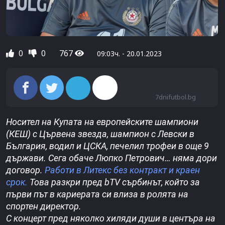
0
0
767
09:03ч. - 20.01.2023
7dnifutbol.bg
Носител на Купата на европейските шампиони
(КЕШ) с Цървена звезда, шампион с Левски в
България, водил и ЦСКА, печелил трофеи в още 9
държави. Сега обаче Люпко Петрович… няма дори
договор.
Работи в Литекс без контракт и краен
срок.
Това разкри пред bTV сърбинът, който за
първи път в кариерата си влиза в ролята на
спортен директор.
С концерт пред няколко хиляди души в центъра на