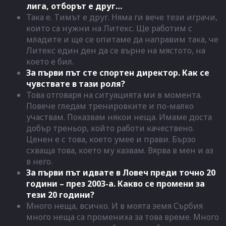
лига, отборът е друг…
Така е. Тимът е друг. Няма ги вече тези играчи,
които са нужни на Литекс. Ще работим с
младите и ще се опитаме да направим така, че
Литекс един ден да се върне на мястото, на
което е бил.
За първи път сте спортен директор. Как се
чувствате в тази роля?
Това отговаря на ситуацията ми в момента.
Повече гледам тренировките и по-малко
участвам. Показвам някои неща. Имаме доста
добър треньор, който работи качествено.
Ценен е с това, което умее и прави. Бързо
схваща това, което му казвам. Вярва в мен и аз
в него.
За първи път идвате в Ловеч преди точно 20
години – през 2003-а. Какво се промени за
тези 20 години?
Много неща, всичко. И в моята земя Сърбия
много неща са промениха за това време. Много