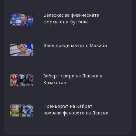
Веласкес за физическата
форма във футбола
Янев преди мачът с Макаби
Зиберт свири на Левски в
Казахстан
Треньорът на Кайрат
похвали феновете на Левски