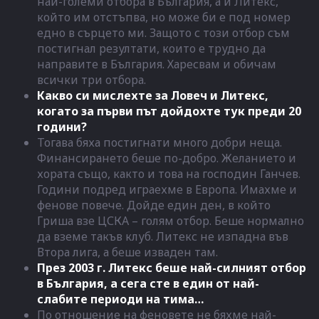
най-големи отбора в България, а и Литекс,
който им отстъпва, но може би е под номер
едно в сърцето ми. Защото с този отбор съм
постигнал резултати, които е трудно да
направите в България. Харесвам и обичам
всички три отбора.
Какво си мислехте за Ловеч и Литекс,
когато за първи път дойдохте тук преди 20
години?
Тогава бяха постигнати много добри неща.
Финансирането беше по-добро. Желанието и
хората също, както и това на господин Ганчев.
Години подред играехме в Европа. Имахме и
фенове повече. Дойде един ден, в който
Гриша взе ЦСКА – голям отбор. Беше нормално
да вземе такъв клуб. Литекс не изпадна във
Втора лига, а беше изваден там.
През 2003 г. Литекс беше най-силният отбор
в България, а сега сте в един от най-
слабите периоди на тима…
По отношение на феновете не бяхме най-