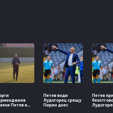
орги
Петев води
Петев при
ерменджиев
Лудогорец срещу
безотгово
меня Петев в
Пирин днес
Лудогоре
догорец