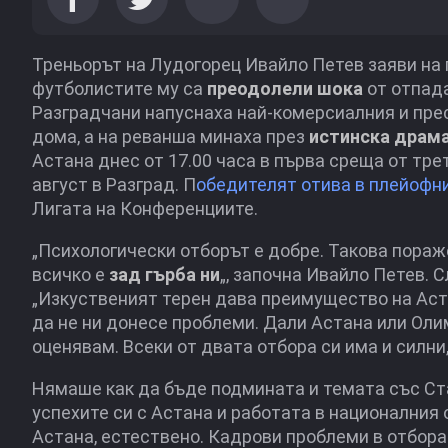
Треньорът на Лудогорец Ивайло Петев заяви на
футболистите му са
преодолели шока
от отпад
Разградчани напуснаха най-комерсиалния и прес
дома, а на реванша минаха през
истинска драм
Астана днес от 17.00 часа в първа среща от тре
август в Разград. П
обедителят отива в плейофни
Лигата на Конференциите.
„Психологически отборът е добре. Такова пораже
всичко е
зад гърба ни
„, започна Ивайло Петев.
„Изкуственият терен дава преимущество на Астан
да не ни донесе проблеми. Дали Астана или Оли
оценявам. Всеки от двата отбора си има и силни,
Нямаше как да бъде подмината и темата със С
успехите си с Астана и работата в националния 
Астана, естествено. Кадрови проблеми в отбора