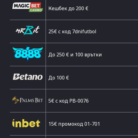
Кешбек до 200 €
25€ с код 7dnifutbol
До 250 € и 100 врътки
Дo 100 €
5€ с код PB-0076
15€ промокод 01-701