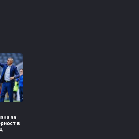
зна за
рност в
ц