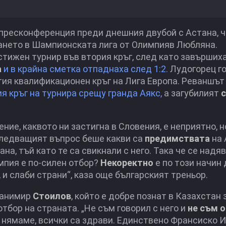
 пресконференция преди днешния двубой с Астана, ч
ането в Шампионската лига от Олимпияв Любляна.
тижен турнир във втория кръг, след като завършиха 
а
и в крайна сметка отпаднаха след 1:2.
Лудогорец го
тия квалификационен кръг на Лига Европа. Реваншът 
я кръг на турнира срещу гранда Аякс,
а загубилият
ние, каквото ни застигна в Словения, е неприятно, н
 Следващият въпрос беше какви са
предимствата
на 
а, тъй като те са свикнали с него. Така че се надя
мпия е по-силен отбор?
Некоректно
е по този начин 
 и слаби страни“, каза още българският треньор.
танимир
Стоилов
, който е добре познат в Казахстан
отбор на страната. „Не съм говорил с него и
не съм 
 нямаме, всички са здрави. Единствено Франсиско И