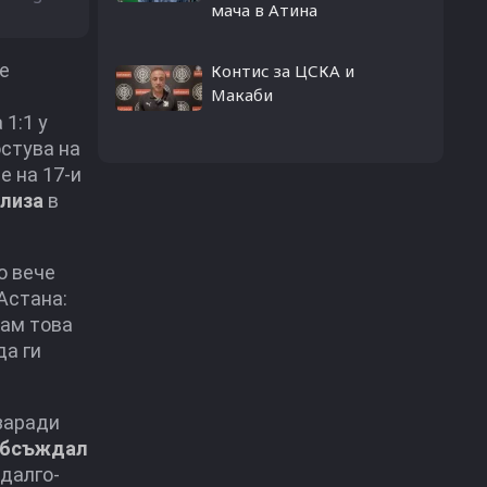
мача в Атина
е
Контис за ЦСКА и
Макаби
1:1 у
стува на
е на 17-и
слиза
в
о вече
Астана:
вам това
да ги
 заради
обсъждал
далго-