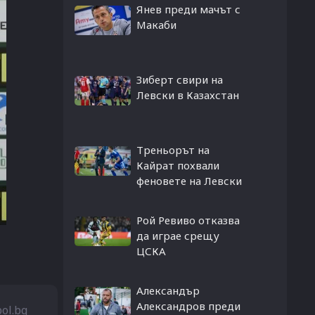
Янев преди мачът с
Макаби
Зиберт свири на
Левски в Казахстан
Треньорът на
Кайрат похвали
феновете на Левски
Рой Ревиво отказва
да играе срещу
ЦСКА
Александър
Александров преди
bol.bg