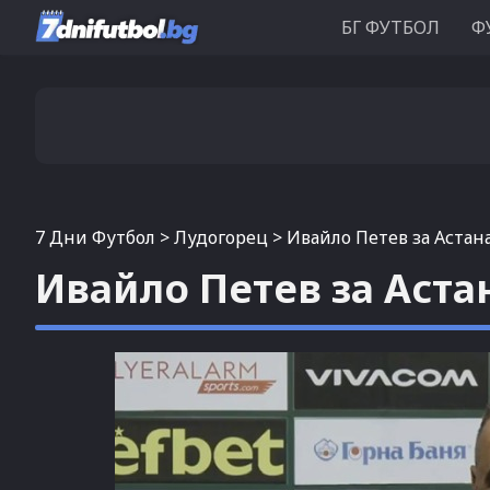
БГ ФУТБОЛ
Ф
7 Дни Футбол
>
Лудогорец
>
Ивайло Петев за Астан
Ивайло Петев за Аста