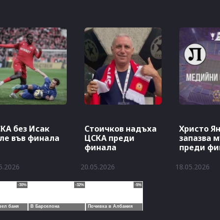
КА без Исак
Стоичков надъха
Христо Я
ле във финала
ЦСКА преди
запазва 
финала
преди фи
5.2026
20.05.2026
18.05.2026