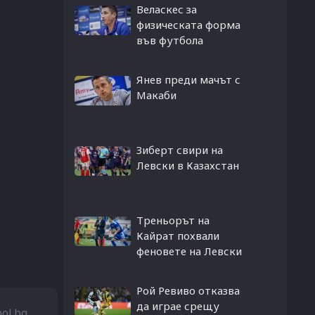
Веласкес за
физическата форма
във футбола
Янев преди мачът с
Макаби
Зиберт свири на
Левски в Казахстан
Треньорът на
Кайрат похвали
феновете на Левски
Рой Ревиво отказва
да играе срещу
bol.bg