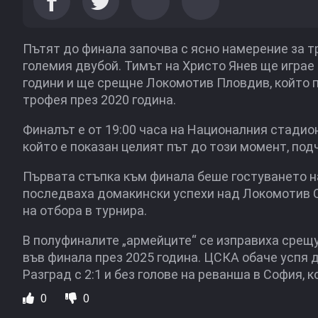
Пътят до финала започва с ясно намерение за т
големия двубой. Тимът на Христо Янев ще играе
години и ще срещне Локомотив Пловдив, който п
трофея през 2020 година.
Финалът е от 19:00 часа на Националния стадио
който е показан целият път до този момент, по
Първата стъпка към финала беше гостуването на
последваха домакински успехи над Локомотив Со
на отбора в турнира.
В полуфиналите „армейците“ се изправиха срещу
във финала през 2025 година. ЦСКА обаче успя 
Разград с 2:1 и без голове на реванша в София, 
0
0