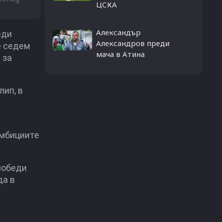
ЦСКА
Александър
еди
Александров преди
е седем
мача в Атина
 за
лип, в
амбициите
победи
да в