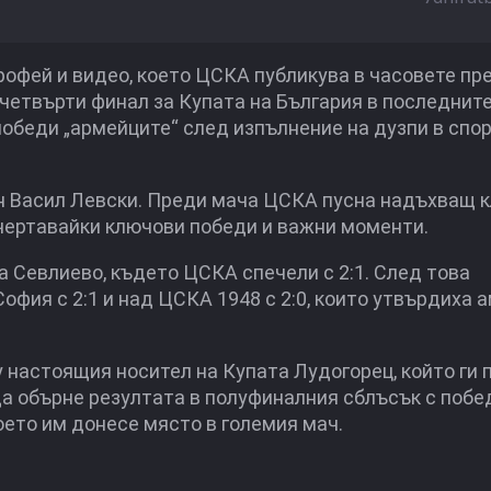
рофей и видео, което ЦСКА публикува в часовете пр
 четвърти финал за Купата на България в последнит
обеди „армейците“ след изпълнение на дузпи в спор
н Васил Левски. Преди мача ЦСКА пусна надъхващ к
дчертавайки ключови победи и важни моменти.
 Севлиево, където ЦСКА спечели с 2:1. След това
фия с 2:1 и над ЦСКА 1948 с 2:0, които утвърдиха 
 настоящия носител на Купата Лудогорец, който ги 
да обърне резултата в полуфиналния сблъсък с побе
което им донесе място в големия мач.