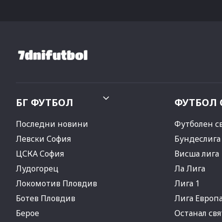
БГ ФУТБОЛ
ФУТБОЛ 
Последни новини
Футболен с
Левски София
Бундеслига
ЦСКА София
Висша лига
Лудогорец
Ла Лига
Локомотив Пловдив
Лига 1
Ботев Пловдив
Лига Европ
Берое
Останал свя