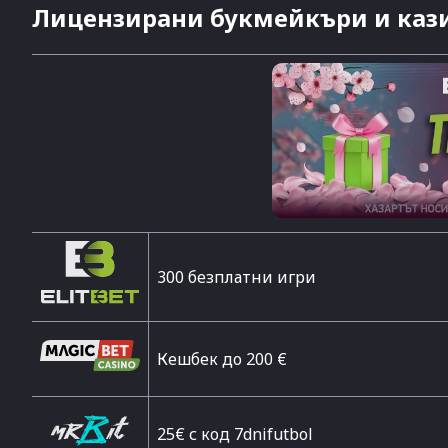
Лицензирани букмейкъри и кази
300 безплатни игри
Кешбек до 200 €
25€ с код 7dnifutbol