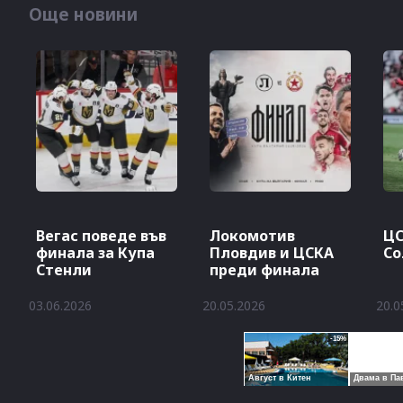
Още новини
Вегас поведе във
Локомотив
ЦС
финала за Купа
Пловдив и ЦСКА
Со
Стенли
преди финала
03.06.2026
20.05.2026
20.0