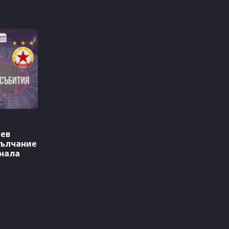
нев
мълчание
нала