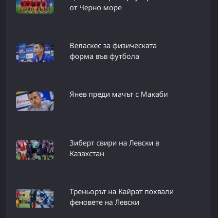
от Черно море
Веласкес за физическата
форма във футбола
Янев преди мачът с Макаби
Зиберт свири на Левски в
Казахстан
Треньорът на Кайрат похвали
феновете на Левски