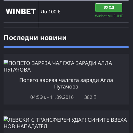
ВХОД
До 100 €
Winbet МНЕНИЕ
Последни новини
Попето заряза чалгата заради Алла
Пугачова
04:56ч. - 11.09.2016
382