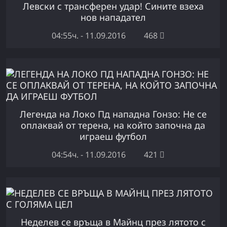
Левски с трансферен удар! Сините взеха
нов нападател
04:55ч. - 11.09.2016
468
Легенда на Локо Пд нападна Гонзо: Не се
оплаквай от терена, на който започна да
играеш футбол
04:54ч. - 11.09.2016
421
Неделев се връща в Майнц през лятото с