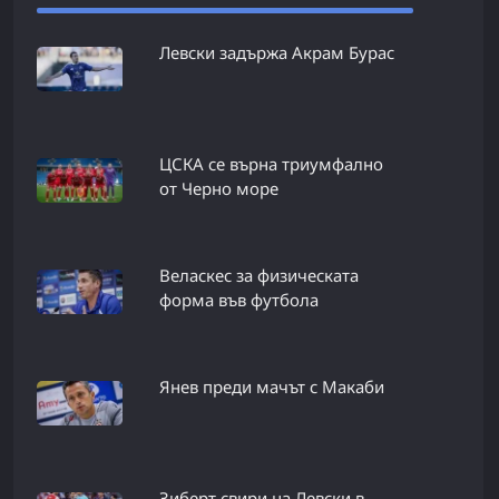
Левски задържа Акрам Бурас
ЦСКА се върна триумфално
от Черно море
Веласкес за физическата
форма във футбола
Янев преди мачът с Макаби
Зиберт свири на Левски в