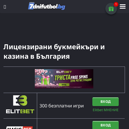
Лицензирани букмейкъри и
казина в България
ВХОД
300 безплатни игри
Elitbet МНЕНИЕ
ВХОД