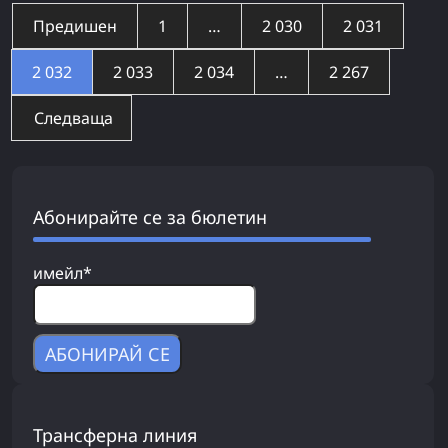
Предишен
1
…
2 030
2 031
2 032
2 033
2 034
…
2 267
Следваща
Абонирайте се за бюлетин
имейл*
Трансферна линия