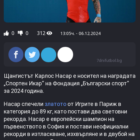
0
0
312
13:05ч. - 06.12.2024
7dnifutbol.bg
Щангистът Карлос Насар е носител на наградата
„Спортен Икар“ на Фондация „Български спорт“
за 2024 година.
Насар спечели
златото
от Игрите в Париж в
категория до 89 кг, като постави два световни
рекорда. Насар е европейски шампион на
първенството в София и постави неофициални
рекорди в изтласкване, изхвърляне и в двубой на