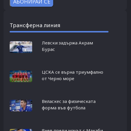
Трансферна линия
Левски задържа Акрам
Бурас
ЦСКА се върна триумфално
от Черно море
Веласкес за физическата
форма във футбола
Янев преди мачът с Макаби