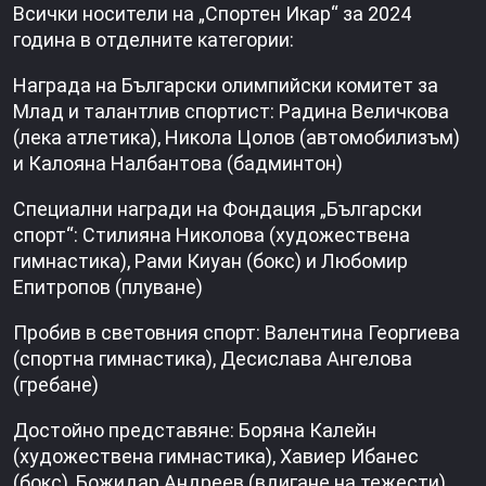
Всички носители на „Спортен Икар“ за 2024
година в отделните категории:
Награда на Български олимпийски комитет за
Млад и талантлив спортист: Радина Величкова
(лека атлетика), Никола Цолов (автомобилизъм)
и Калояна Налбантова (бадминтон)
Специални награди на Фондация „Български
спорт“: Стилияна Николова (художествена
гимнастика), Рами Киуан (бокс) и Любомир
Епитропов (плуване)
Пробив в световния спорт: Валентина Георгиева
(спортна гимнастика), Десислава Ангелова
(гребане)
Достойно представяне: Боряна Калейн
(художествена гимнастика), Хавиер Ибанес
(бокс), Божидар Андреев (вдигане на тежести),