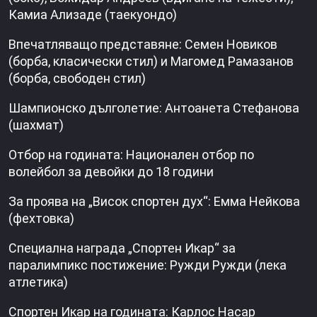
Камиа Ализаде (таекуондо)
Впечатляващо представяне: Семен Новиков
(борба, класически стил) и Магомед Рамазанов
(борба, свободен стил)
Шампионско дълголетие: Антоанета Стефанова
(шахмат)
Отбор на годината: Национален отбор по
волейбол за девойки до 18 години
За проява на „Висок спортен дух“: Емма Нейкова
(фехтовка)
Специална награда „Спортен Икар“ за
паралимпикс постижение: Ружди Ружди (лека
атлетика)
Спортен Икар на годината: Карлос Насар