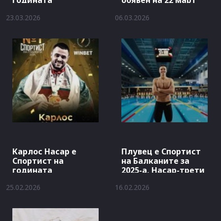
годината
обявен на 22 март
23.03.2026
06.03.2026
Карлос Насар е
Плувец е Спортист
Спортист на
на Балканите за
годината
2025-а, Насар-трети
25.02.2026
16.02.2026