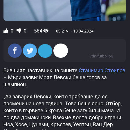
0
0
564
09:21ч. - 13.04.2024
7dnifutbol.bg
Бившият наставник на сините
Станимир Стоилов
– Мъри заяви: Моят Левски беше готов за
шампион.
„Аз заварих Левски, който трябваше да се
промени на нова година. Това беше ясно. Отбор,
който в първите 6 кръга беше загубил 4 мача. И
то два домакински. Взехме доста добри играчи.
Ноа, Хосе, Цунами, Кръстев, Уелтън, Ван Дер