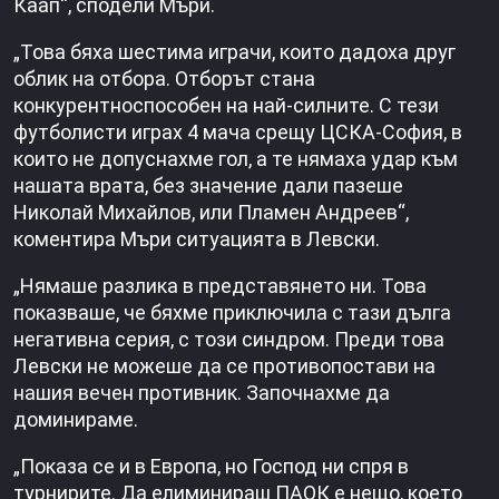
Каап“, сподели Мъри.
„Това бяха шестима играчи, които дадоха друг
облик на отбора. Отборът стана
конкурентноспособен на най-силните. С тези
футболисти играх 4 мача срещу ЦСКА-София, в
които не допуснахме гол, а те нямаха удар към
нашата врата, без значение дали пазеше
Николай Михайлов, или Пламен Андреев“,
коментира Мъри ситуацията в Левски.
„Нямаше разлика в представянето ни. Това
показваше, че бяхме приключила с тази дълга
негативна серия, с този синдром. Преди това
Левски не можеше да се противопостави на
нашия вечен противник. Започнахме да
доминираме.
„Показа се и в Европа, но Господ ни спря в
турнирите. Да елиминираш ПАОК е нещо, което