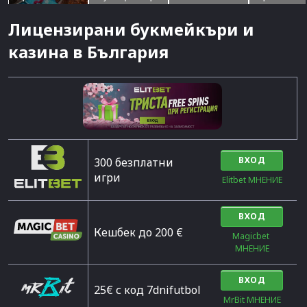
Лицензирани букмейкъри и
казина в България
ВХОД
300 безплатни
игри
Elitbet МНЕНИЕ
ВХОД
Кешбек до 200 €
Magicbet 
МНЕНИЕ
ВХОД
25€ с код 7dnifutbol
MrBit МНЕНИЕ