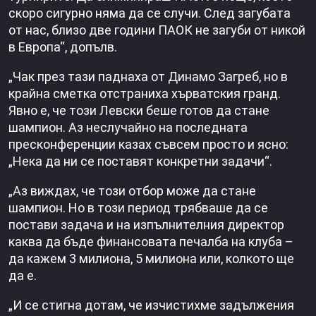
скоро сигурно няма да се случи. След загубата
от нас, близо две години ПАОК не загуби от никой
в Европа“, допълв.
„Чак през тази паднаха от Динамо Загреб, но в
крайна сметка отстраниха хърватския гранд.
Явно е, че този Левски беше готов да стане
шампион. Аз неслучайно на последната
пресконференции казах съвсем просто и ясно:
„Нека да ни се поставят конкретни задачи“.
„Аз виждах, че този отбор може да стане
шампион. Но в този период трябваше да се
постави задача и на изпълнителния директор
каква да бъде финансовата печалба на клуба –
да кажем 3 милиона, 5 милиона или, колкото ще
да е.
„И се стигна дотам, че изчистихме задължения