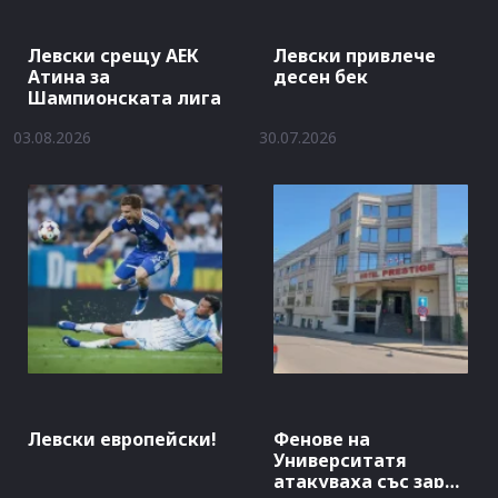
Левски срещу АЕК
Левски привлече
Атина за
десен бек
Шампионската лига
03.08.2026
30.07.2026
Левски европейски!
Фенове на
Университатя
атакуваха със заря