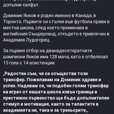
допълни халфът.
Доминик Янков е роден именно в Канада, в
Торонто. Първите си стъпки във футбола прави в
местна школа, след което преминава в
английския Съндерланд, откъдето е привлечен в
Академия Лудогорец.
За първия отбор на дванадесеткратните
шампиони Янков има 128 мача, като е отбелязал
15 гола с 14 асистенции.
„
Радостен съм, че се осъществи този
трансфер. Пожелавам на Доминик здраве и
успех. Надявам се, че подобен голям трансфер
на играч от нашата школа извън граница в
престижно първенство ще бъде допълнителен
стимул и мотивация, както за талантите в
академията ни, така и за треньорите
„,