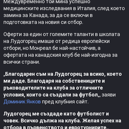
Междувременно той мина успешно
медицинските изследвания в Италия, след което
замина за Канада, за да се включи в
подготовката на новия си отбор.
Оферти за един от големите таланти в школата
на Лудогорец имаше от редица европейски
отбори, но Монреал бе най-настойчив, а
офертата на канадския клуб бе най-изгодна за
всички страни.
„
Благодарен съм на Лудогорец за всико, което
ми даде. Благодаря на собствениците и
ръководителите на клуба за отличните
условия, които са създали за футбол
„, заяви
Доминик Янков
пред клубния сайт.
Лудогорец ме създаде като футболист и
човек. Всичко дължа на клуба. Желая успех на
отбора в първенството и евротурнирите
„,