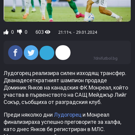
0
0
603
21:11ч. - 29.01.2024
7dnifutbol.bg
Лудогорец реализира силен изходящ трансфер.
Дванадесеткратният шампион продаде
Доминик Янков на канадския ФК Монреал, който
участва в първенството на САЩ Мейджър Лийг
Сокър, съобщиха от разградския клуб.
Преди няколко дни
Лудогорец
и Монреал
финализираха успешно преговорите за халфа,
като днес Янков бе регистриран в МЛС.