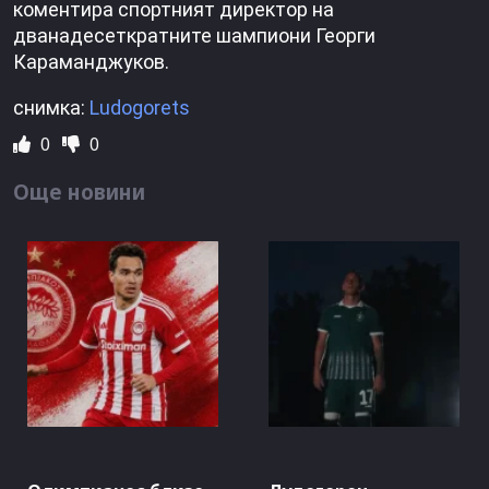
коментира спортният директор на
дванадесеткратните шампиони Георги
Караманджуков.
снимка:
Ludogorets
0
0
Още новини