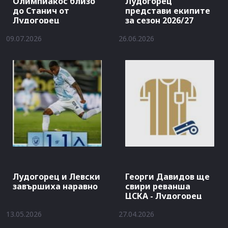
Олимпиакос близо
Лудогорец
до Станич от
представи екипите
Лудогорец
за сезон 2026/27
09.07.2026
26.06.2026
Лудогорец и Левски
Георги Давидов ще
завършиха наравно
свири реванша
ЦСКА - Лудогорец
13.05.2026
27.04.2026