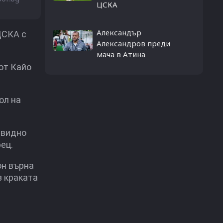
ЦСКА
Александър
ЦСКА с
Александров преди
мача в Атина
от Кайо
ол на
евидно
ец.
он върна
з краката