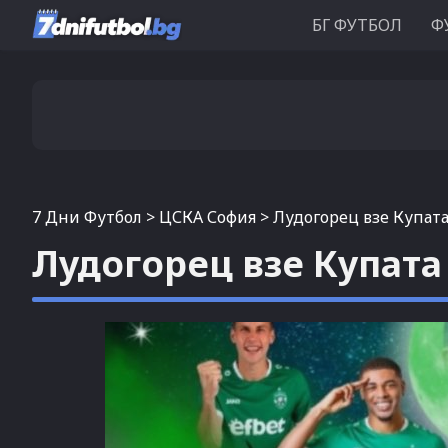
БГ ФУТБОЛ
Ф
7 Дни Футбол
>
ЦСКА София
>
Лудогорец взе Купата
Лудогорец взе Купата