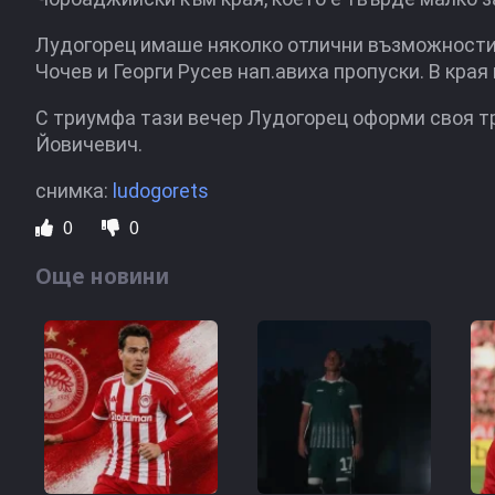
Лудогорец имаше няколко отлични възможности 
Чочев и Георги Русев нап.авиха пропуски. В края
С триумфа тази вечер Лудогорец оформи своя т
Йовичевич.
снимка:
ludogorets
0
0
Още новини