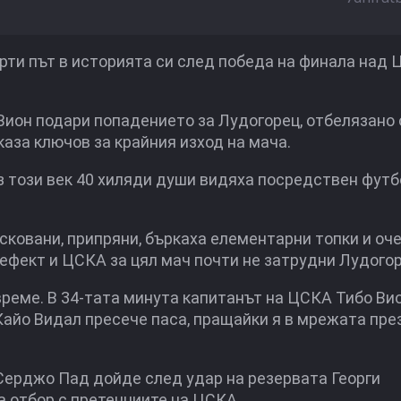
рти път в историята си след победа на финала над 
Вион подари попадението за Лудогорец, отбелязано 
каза ключов за крайния изход на мача.
з този век 40 хиляди души видяха посредствен футб
а сковани, припряни, бъркаха елементарни топки и оч
ефект и ЦСКА за цял мач почти не затрудни Лудогор
време. В 34-тата минута капитанът на ЦСКА Тибо Ви
Кайо Видал пресече паса, пращайки я в мрежата пре
Серджо Пад дойде след удар на резервата Георги
а отбор с претенциите на ЦСКА.