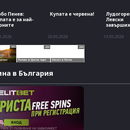
бо Пенев:
Купата е червена!
Лудогоре
пата е за най-
Левски
рните
завърши
наравно
5.2026
20.05.2026
13.05.2026
на в България