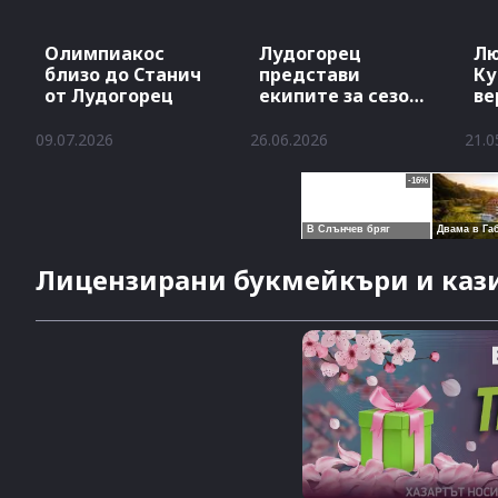
Олимпиакос
Лудогорец
Лю
близо до Станич
представи
Ку
от Лудогорец
екипите за сезон
ве
2026/27
09.07.2026
26.06.2026
21.0
Лицензирани букмейкъри и кази