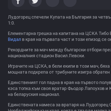
Лудогорец спечели Купата на България за четвъ
1:0.
Елементарна грешка на капитана на ЦСКА Тибо 
Видал
в края на първата част и този епизод се о
Рекордните за мач между български отбори пре
националния стадион Васил Левски.
Играчите на ЦСКА, в бели екипи в този мач, бях
мощната подкрепа от трибуните изигра обратен 
Единственият гол падна в края на първото полу
кэса топка към своя вратар Фьодор Лапоухов и 
на беларуския национал.
Единствената намеса за вратаря на Лудогорец 
Чорбаджийски към края, което е твърде малко з