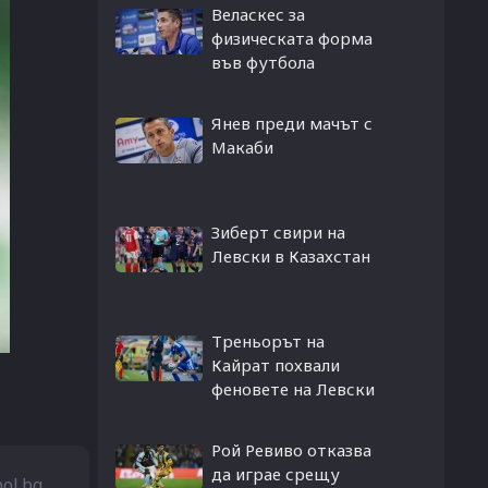
Веласкес за
физическата форма
във футбола
Янев преди мачът с
Макаби
Зиберт свири на
Левски в Казахстан
Треньорът на
Кайрат похвали
феновете на Левски
Рой Ревиво отказва
да играе срещу
bol.bg