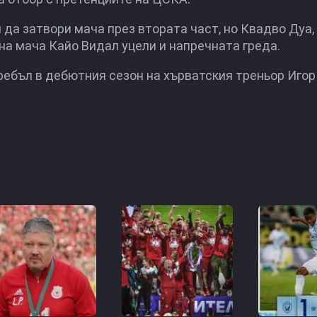
да затвори мача през втората част, но Квадво Дуа,
 на мача Кайо Видал уцели и напречната греда.
ребъл в дебютния сезон на хърватския треньор Игор