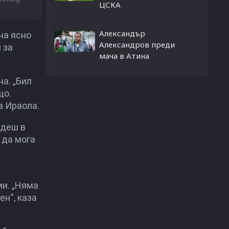
ЦСКА
Александър
на ясно
Александров преди
 за
мача в Атина
а. „Бил
що.
а Ираола.
йдеш в
 да мога
ми. „Няма
ен“, каза