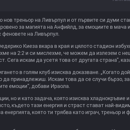
 нов треньор на Ливърпул и от първите си думи ста
кровено за магията на Анфийлд, за емоциите в мача и
с феновете на Ливърпул.
едерико Киеза вкара в края и цялото стадион избухн
яхме на 2:2 и си мислехме, че можем да излезем с не
т. Сега искам да усетя това от другата страна“, каз
игането в голям клуб изисква доказване. „Когато до
о да принадлежиш. Искам това да се случи бързо, за
ите емоции“, добави Ираола.
ции, но и като задача, която изисква хладнокръвие и
сто, където тази енергия и страст стават най-види
 енергията, която ти трябва като играч, треньор и ф