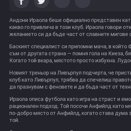
Андони Ираола беше официално представен като
какво го привлича в този клуб. Ираола говори от
желанието си да бъде част от славните мигове 
Баският специалист си припомни мача, в който Ф
съм от другата страна — помня гола на Киеза, б
Когато той вкара, мястото просто избухна. Лудос
Новият треньор на Ливърпул подчерта, че прист
клуб като Ливърпул, трябва да спечелиш правот
да празнувам с феновете и да бъда част от техн
Ираола описа футбола като игра на страст и емо
рационален подход. Той посочи Анфийлд като мя
по-добро място от Анфийлд, когато става дума за
той.