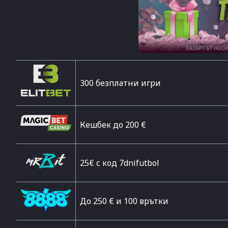
300 безплатни игри
Кешбек до 200 €
25€ с код 7dnifutbol
До 250 € и 100 врътки