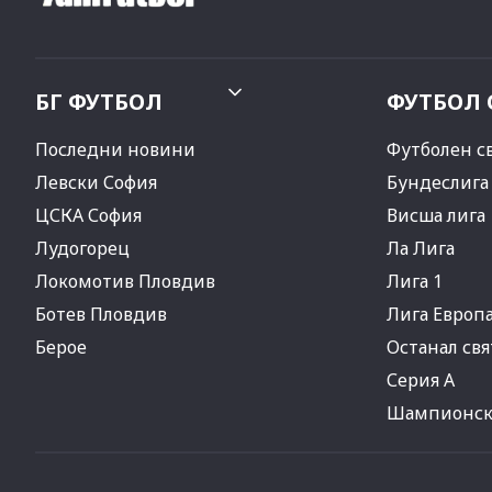
БГ ФУТБОЛ
ФУТБОЛ 
Последни новини
Футболен с
Левски София
Бундеслига
ЦСКА София
Висша лига
Лудогорец
Ла Лига
Локомотив Пловдив
Лига 1
Ботев Пловдив
Лига Европ
Берое
Останал свя
Серия А
Шампионска