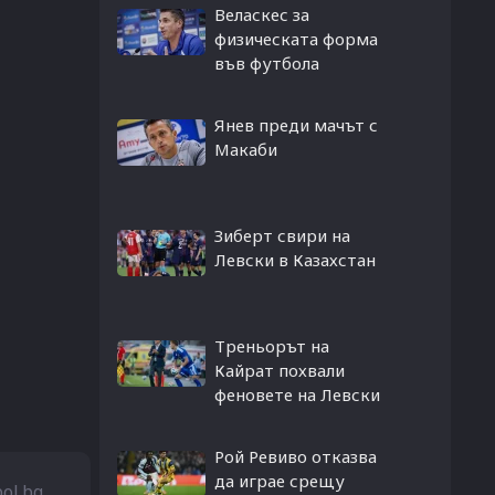
Веласкес за
физическата форма
във футбола
Янев преди мачът с
Макаби
Зиберт свири на
Левски в Казахстан
Треньорът на
Кайрат похвали
феновете на Левски
Рой Ревиво отказва
да играе срещу
bol.bg