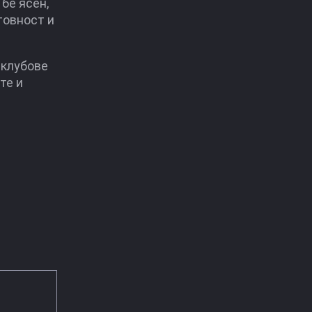
бе ясен,
товност и
 клубове
те и