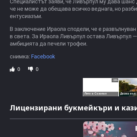
Специалистът заяви, че Ливърпул му дава шанс да
че не може да обещава всичко веднага, но разб
ентусиазъм.
В заключение Ираола сподели, че е развълнуван
в света. За Ираола Ливърпул остава Ливърпул —
амбицията да печели трофеи.
снимка:
Facebook
0
0
Лицензирани букмейкъри и кази