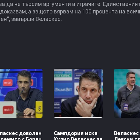
ва да не търсим аргументи в играчите. Единствения
е доказвам, а защото вярвам на 100 процента на всич
ен“, завърши Веласкес.
ласкес доволен
Сампдория иска
Веласкес
 ремито с Борац
Хулио Веласкес за
Левски с