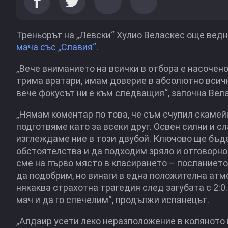
Треньорът на „Левски“ Хулио Веласкес още ведн
мача със „Славия“.
„Вече вниманието на всички в отбора е насочено
трима вратари, имам доверие в абсолютно всичк
вече фокусът ни е към следващия“, започна Вел
„Нямам коментар по това, че съм счупил скамейк
подготвяме като за всеки друг. Освен силни и с
изглеждаме ние в този двубой. Ключово ще бъде
обстоятелства и да подходим зряло и отговорно
сме на първо място в класирането – посланието
да подобрим, но винаги в една положителна атм
някаква страхотна трагедия след загубата с 2:0
мач и да го спечелим“, продължи испанецът.
„Алдаир усети леко неразположение в коляното 