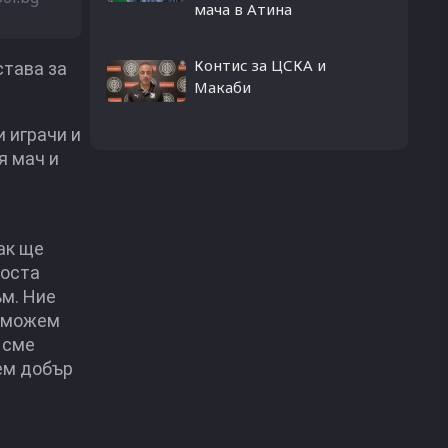
мача в Атина
Контис за ЦСКА и
става за
Макаби
 играчи и
я мач и
ак ще
доста
ъм. Ние
о можем
 сме
аем добър