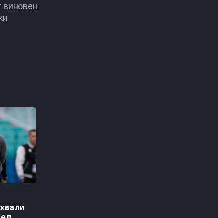
т виновен
ки
 хвали
лед