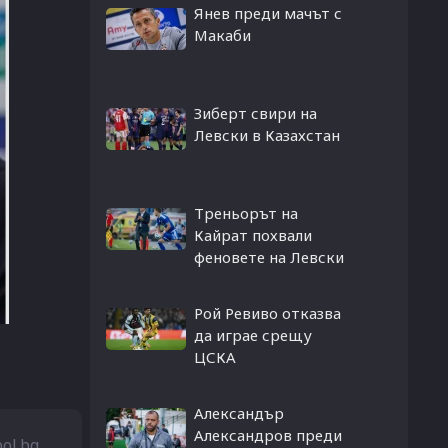
Янев преди мачът с
Макаби
Зиберт свири на
Левски в Казахстан
Треньорът на
Кайрат похвали
феновете на Левски
Рой Ревиво отказва
да играе срещу
ЦСКА
Александър
Александров преди
bol.bg