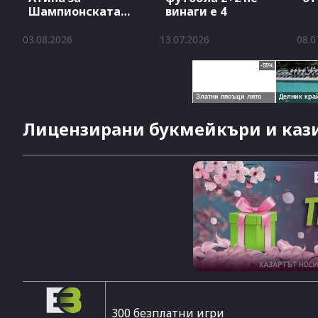
Шампионската
винаги е 4
лига
03.08.2026
13.07.2026
08.0
Лицензирани букмейкъри и кази
300 безплатни игри