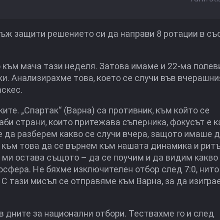
ъж защити решението си да направи 8 ротации в съ
 към мача тази неделя. Затова имаме и 22-ма полеви
и. Анализирахме това, което се случи във вчерашни
аскес.
ите. „Спартак“ (Варна) са противник, към който се
лаби страни, които притежава съперника, фокусът е к
 да разберем какво се случи вчера, защото имаше 
 към това да се върнем към нашата динамика и рит
 ми остава същото – да се поучим и да видим какв
осфера. Не бяхме изключителен отбор след 7:0, нито
. С тази мисъл се отправяме към Варна, за да изигр
в дните за национални отбори. Тествахме го и след