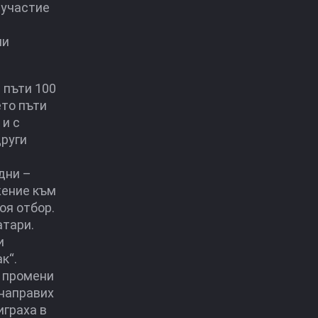
 участие
ми
 пъти 100
ето пъти
 и с
други
дни –
жение към
оя отбор.
атари.
и
к“.
5 промени
 направих
играха в