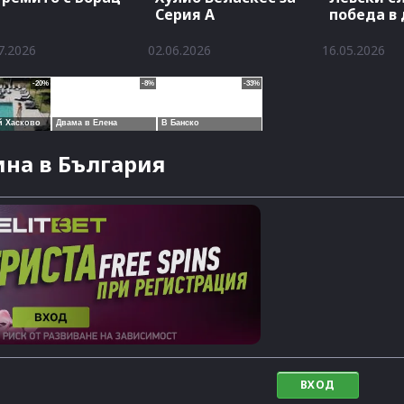
Серия А
победа в
7.2026
02.06.2026
16.05.2026
на в България
ВХОД