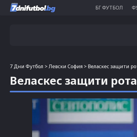
БГ ФУТБОЛ
Ф
7 Дни Футбол
>
Левски София
>
Веласкес защити р
Веласкес защити рот