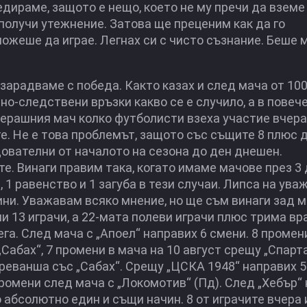
дираме, защото е нещо, което не му пречи да вземе
получи утежнение. Затова ще преценим как да го
можеше да играе. Легнах си с чисто съзнание. Беше 
 зарадваме с победа. Както казах и след мача от 100
о-следствени връзки какво се е случило, а в повеч
черашния мач колко футболисти взеха участие вчера
е. Не е това проблемът, защото със същите 8 плюс 
ователни от началото на сезона до ден днешен.
е. Винаги правим така, когато имаме мачове през 3 
 1 равенство и 1 загуба в тези случаи. Липса на ува
чини. Уважавам всяко мнение, но ще съм винаги зад м
ли 13 играчи, а 22-мата полеви играчи плюс трима вр
а. След мача с „Апоел“ направих 6 смени. 8 промен
Сабах“, 7 промени в мача на 10 август срещу „Спарта
 реванша със „Сабах“. Срещу „ЦСКА 1948“ направих 
промени след мача с „Локомотив“ (Пд). След „Хебър“
о абсолютно един и същи начин. 8 от играчите вчера 