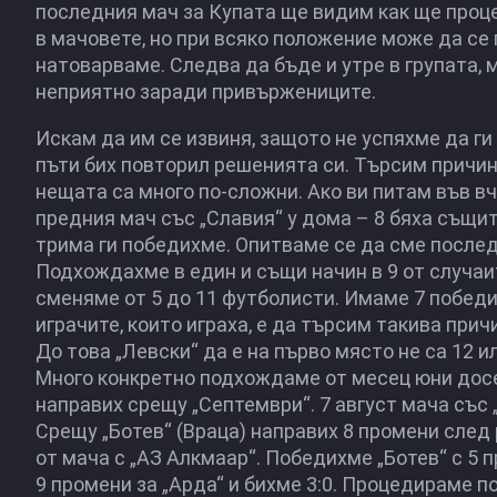
последния мач за Купата ще видим как ще проце
в мачовете, но при всяко положение може да се 
натоварваме. Следва да бъде и утре в групата, 
неприятно заради привържениците.
Искам да им се извиня, защото не успяхме да ги
пъти бих повторил решенията си. Търсим причинн
нещата са много по-сложни. Ако ви питам във в
предния мач със „Славия“ у дома – 8 бяха същит
трима ги победихме. Опитваме се да сме послед
Подхождахме в един и същи начин в 9 от случаит
сменяме от 5 до 11 футболисти. Имаме 7 победи,
играчите, които играха, е да търсим такива при
До това „Левски“ да е на първо място не са 12 и
Много конкретно подхождаме от месец юни досег
направих срещу „Септември“. 7 август мача със „
Срещу „Ботев“ (Враца) направих 8 промени след
от мача с „АЗ Алкмаар“. Победихме „Ботев“ с 5 
9 промени за „Арда“ и бихме 3:0. Процедираме п