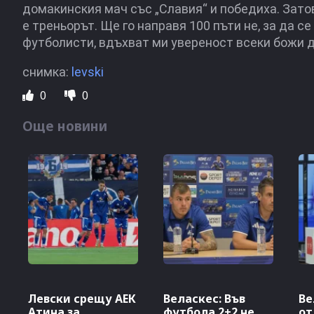
домакинския мач със „Славия“ и победиха. Зато
е треньорът. Ще го направя 100 пъти не, за да с
футболисти, вдъхват ми увереност всеки божи д
снимка:
levski
0
0
Още новини
Левски срещу АЕК
Веласкес: Във
Ве
Атина за
футбола 2+2 не
от