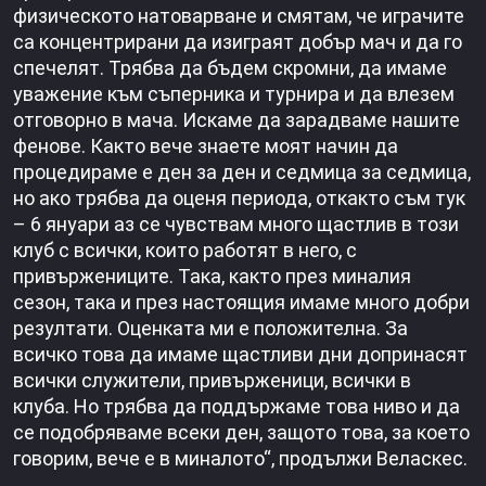
физическото натоварване и смятам, че играчите
са концентрирани да изиграят добър мач и да го
спечелят. Трябва да бъдем скромни, да имаме
уважение към съперника и турнира и да влезем
отговорно в мача. Искаме да зарадваме нашите
фенове. Както вече знаете моят начин да
процедираме е ден за ден и седмица за седмица,
но ако трябва да оценя периода, откакто съм тук
– 6 януари аз се чувствам много щастлив в този
клуб с всички, които работят в него, с
привържениците. Така, както през миналия
сезон, така и през настоящия имаме много добри
резултати. Оценката ми е положителна. За
всичко това да имаме щастливи дни допринасят
всички служители, привърженици, всички в
клуба. Но трябва да поддържаме това ниво и да
се подобряваме всеки ден, защото това, за което
говорим, вече е в миналото“, продължи Веласкес.