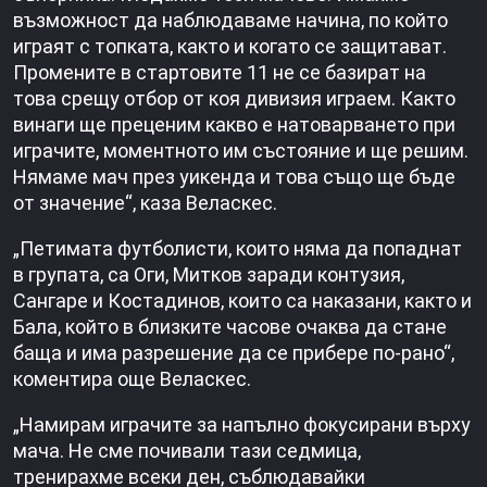
възможност да наблюдаваме начина, по който
играят с топката, както и когато се защитават.
Промените в стартовите 11 не се базират на
това срещу отбор от коя дивизия играем. Както
винаги ще преценим какво е натоварването при
играчите, моментното им състояние и ще решим.
Нямаме мач през уикенда и това също ще бъде
от значение“, каза Веласкес.
„Петимата футболисти, които няма да попаднат
в групата, са Оги, Митков заради контузия,
Сангаре и Костадинов, които са наказани, както и
Бала, който в близките часове очаква да стане
баща и има разрешение да се прибере по-рано“,
коментира още Веласкес.
„Намирам играчите за напълно фокусирани върху
мача. Не сме почивали тази седмица,
тренирахме всеки ден, съблюдавайки