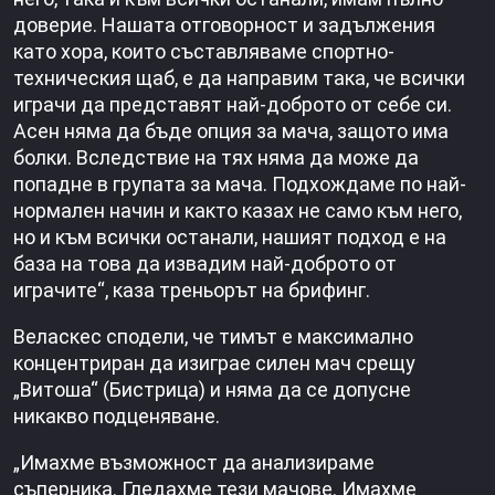
доверие. Нашата отговорност и задължения
като хора, които съставляваме спортно-
техническия щаб, е да направим така, че всички
играчи да представят най-доброто от себе си.
Асен няма да бъде опция за мача, защото има
болки. Вследствие на тях няма да може да
попадне в групата за мача. Подхождаме по най-
нормален начин и както казах не само към него,
но и към всички останали, нашият подход е на
база на това да извадим най-доброто от
играчите“, каза треньорът на брифинг.
Веласкес сподели, че тимът е максимално
концентриран да изиграе силен мач срещу
„Витоша“ (Бистрица) и няма да се допусне
никакво подценяване.
„Имахме възможност да анализираме
съперника. Гледахме тези мачове. Имахме