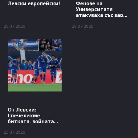
Левски европейски!
Фенове на
Университатя
атакуваха със заря
хотела на Левски
29.07.2026
29.07.2026
От Левски:
Спечелихме
битката, войната
продължава
23.07.2026