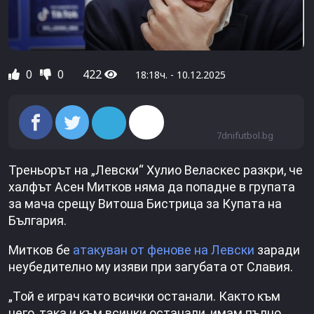
0
0
422
18:18ч. - 10.12.2025
7dnifutbol.bg
Треньорът на „Левски“ Хулио Веласкес разкри, че
халфът Асен Митков няма да попадне в групата
за мача срещу Витоша Бистрица за Купата на
България.
Митков бе
атакуван от фенове на Левски
заради
неубедително му изяви при загубата от Славия.
„Той е играч като всички останали. Както към
него, така и към всички останали, имам пълно