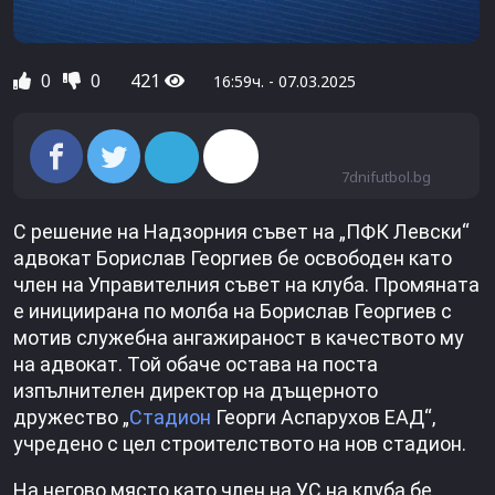
0
0
421
16:59ч. - 07.03.2025
7dnifutbol.bg
С решение на Надзорния съвет на „ПФК Левски“
адвокат Борислав Георгиев бе освободен като
член на Управителния съвет на клуба. Промяната
е инициирана по молба на Борислав Георгиев с
мотив служебна ангажираност в качеството му
на адвокат. Той обаче остава на поста
изпълнителен директор на дъщерното
дружество „
Стадион
Георги Аспарухов ЕАД“,
учредено с цел строителството на нов стадион.
На негово място като член на УС на клуба бе