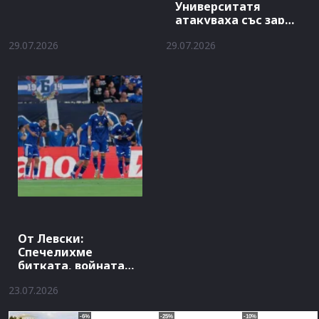
Университатя
атакуваха със заря
хотела на Левски
29.07.2026
29.07.2026
От Левски:
Спечелихме
битката, войната
продължава
23.07.2026