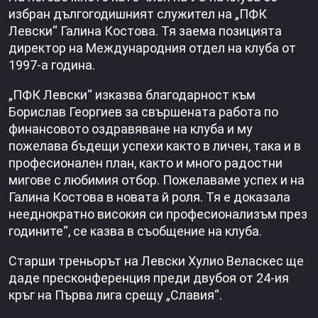
избран дългогодишният служител на „ПФК
Левски“ Галина Костова. Тя заема позицията
директор на Международния отдел на клуба от
1997-а година.
„ПФК Левски“ изказва благодарност към
Борислав Георгиев за свършената работа по
финансовото оздравяване на клуба и му
пожелава бъдещи успехи както в личен, така и в
професионален план, както и много радостни
мигове с любимия отбор. Пожелаваме успех и на
Галина Костова в новата й роля. Тя е доказала
нееднократно високия си професионализъм през
годините“, се казва в съобщение на клуба.
Старши треньорът на Левски Хулио Веласкес ще
даде пресконференция преди двубоя от 24-ия
кръг на Първа лига срещу „Славия“.