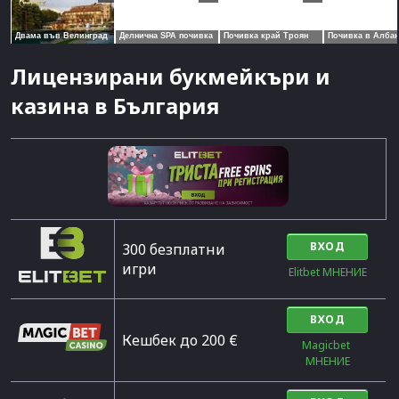
Лицензирани букмейкъри и
казина в България
ВХОД
300 безплатни
игри
Elitbet МНЕНИЕ
ВХОД
Кешбек до 200 €
Magicbet 
МНЕНИЕ