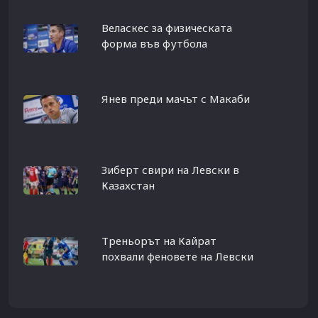
Веласкес за физическата
форма във футбола
Янев преди мачът с Макаби
Зиберт свири на Левски в
Казахстан
Треньорът на Кайрат
похвали феновете на Левски