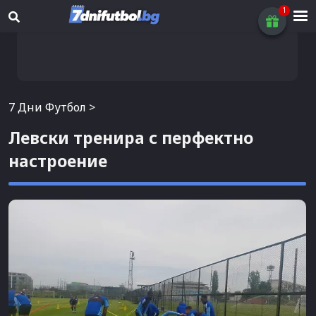
7 Дни Футбол
>
Левски тренира с перфектно
настроение