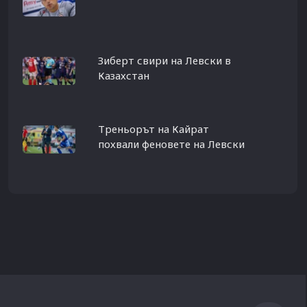
Зиберт свири на Левски в
Казахстан
Треньорът на Кайрат
похвали феновете на Левски