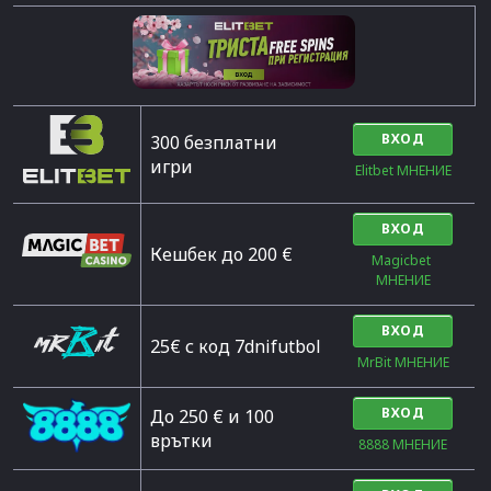
ВХОД
300 безплатни
игри
Elitbet МНЕНИЕ
ВХОД
Кешбек до 200 €
Magicbet 
МНЕНИЕ
ВХОД
25€ с код 7dnifutbol
MrBit МНЕНИЕ
ВХОД
До 250 € и 100
врътки
8888 МНЕНИЕ