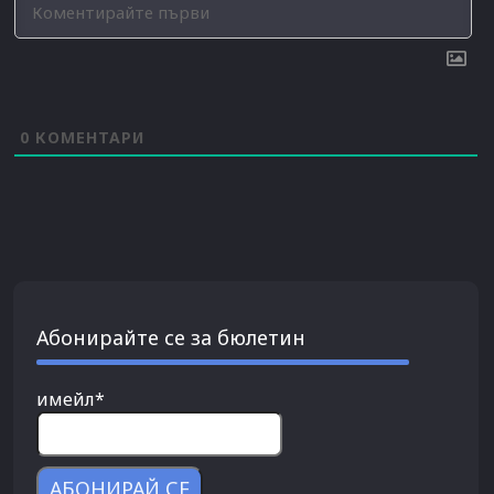
0
КОМЕНТАРИ
Абонирайте се за бюлетин
имейл*