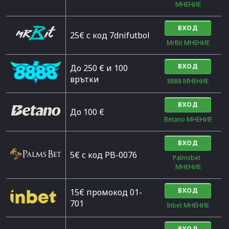
МНЕНИЕ
ВХОД
25€ с код 7dnifutbol
MrBit МНЕНИЕ
ВХОД
До 250 € и 100
врътки
8888 МНЕНИЕ
ВХОД
Дo 100 €
Betano МНЕНИЕ
ВХОД
5€ с код PB-0076
Palmsbet  
МНЕНИЕ
ВХОД
15€ промокод 01-
701
Inbet МНЕНИЕ
ВХОД