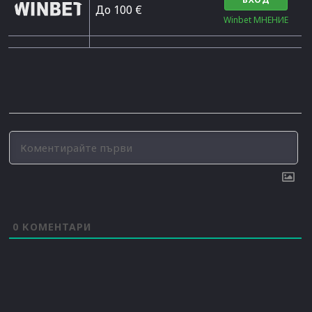
До 100 €
Winbet МНЕНИЕ
0
КОМЕНТАРИ