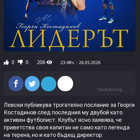
0
0
206
23:48ч. - 26.05.2026
7dnifutbol.bg
Левски публикува трогателно послание за Георги
Костадинов след последния му двубой като
активен футболист. Клубът ясно заявява, че
приветства своя капитан не само като легенда
на терена, но и като бъдещ директор.