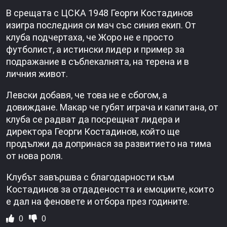
В срещата с ЦСКА 1948 Георги Костадинов
изигра последния си мач със синия екип. От
клуба подчертаха, че Жоро не е просто
футболист, а истински лидер и пример за
подражание в съблекалнята, на терена и в
личния живот.
Левски добавя, че това не е сбогом, а
довиждане. Макар че губят играча и капитана, от
клуба се радват да посрещнат лидера и
директора Георги Костадинов, който ще
продължи да допринася за развитието на тима
от нова роля.
Клубът завършва с благодарности към
Костадинов за отдадеността и емоциите, които
е дал на феновете и отбора през годините.
0
0