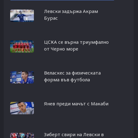
Левски задържа Акрам
Бурас
ЦСКА се върна триумфално
от Черно море
Веласкес за физическата
форма във футбола
Янев преди мачът с Макаби
Зиберт свири на Левски в