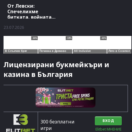
От Левски:
Спечелихме
битката, войната
продължава
23.07.2026
Лицензирани букмейкъри и
казина в България
ВХОД
300 безплатни
игри
Elitbet МНЕНИЕ