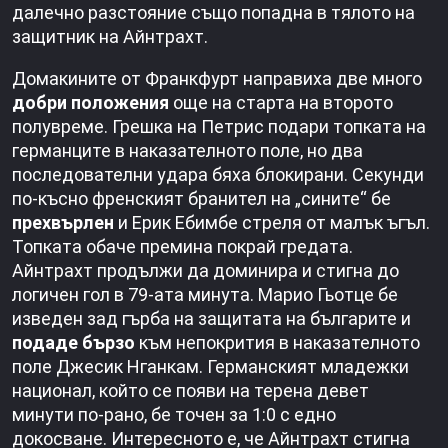
далечно разстояние също попадна в тялото на
защитник на Айнтрахт.
Домакините от Франкфурт направиха две много
добри
положения
още на старта на второто
полувреме. Грешка на Петрис подари топката на
германците в наказателното поле, но два
последователни удара бяха блокирани. Секунди
по-късно френският бранител на „сините“ бе
прехвърлен
и Ерик Ебимбе стреля от малък ъгъл.
Топката обаче премина покрай гредата.
Айнтрахт продължи да доминира и стигна до
логичен гол в 79-ата минута. Марио Гьотце бе
изведен зад гърба на защитата на българите и
подаде бързо
към непокрития в наказателното
поле Джесик Нганкам. Германският младежки
национал, който се появи на терена девет
минути по-рано, бе точен за 1:0 с едно
докосване. Интересното е, че Айнтрахт стигна