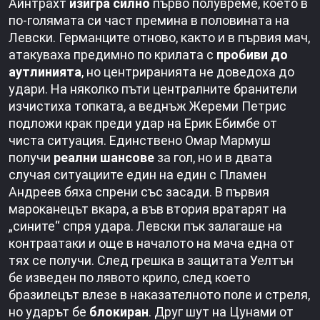
Айнтрахт
изигра силно
първо полувреме, което в
по-голямата си част премина в половината на
Левски. Германците отново, както и в първия мач,
атакуваха предимно по крилата с
пробиви до
аутлинията
, но центриранията не доведоха до
удари. На няколко пъти централните бранители
изчистиха топката, а веднъж Жереми Петрис
подложи крак преди удар на Ерик Ебимбе от
чиста ситуация. Единствено Омар Мармуш
получи
реални шансове
за гол, но и в двата
случая ситуациите един на един с Пламен
Андреев бяха спрени със засади. В първия
мароканецът вкара, а във втория вратарят на
„сините“ спря удара. Левски пък залагаше на
контраатаки и още в началото на мача една от
тях се получи. След грешка в защитата Уелтън
бе изведен по лявото крило, след което
бразилецът влезе в наказателното поле и стреля,
но ударът бе
блокиран
. Друг шут на Цунами от