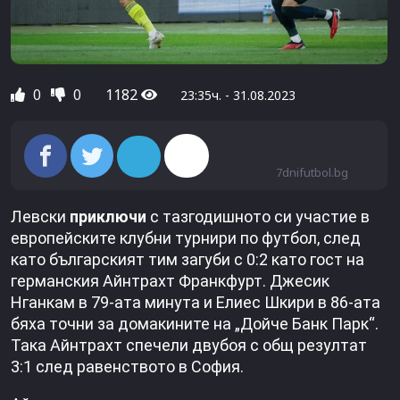
0
0
1182
23:35ч. - 31.08.2023
7dnifutbol.bg
Левски
приключи
с тазгодишното си участие в
европейските клубни турнири по футбол, след
като българският тим загуби с 0:2 като гост на
германския Айнтрахт Франкфурт. Джесик
Нганкам в 79-ата минута и Елиес Шкири в 86-ата
бяха точни за домакините на „Дойче Банк Парк“.
Така Айнтрахт спечели двубоя с общ резултат
3:1 след равенството в София.