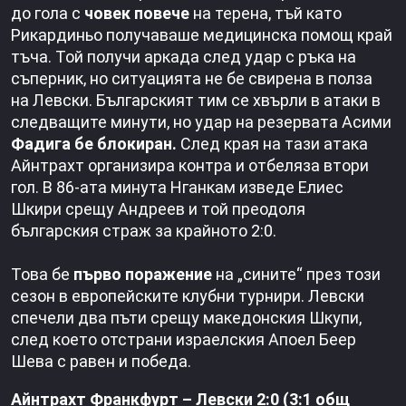
до гола с
човек повече
на терена, тъй като
Рикардиньо получаваше медицинска помощ край
тъча. Той получи аркада след удар с ръка на
съперник, но ситуацията не бе свирена в полза
на Левски. Българският тим се хвърли в атаки в
следващите минути, но удар на резервата Асими
Фадига бе блокиран.
След края на тази атака
Айнтрахт организира контра и отбеляза втори
гол. В 86-ата минута Нганкам изведе Елиес
Шкири срещу Андреев и той преодоля
българския страж за крайното 2:0.
Това бе
първо поражение
на „сините“ през този
сезон в европейските клубни турнири. Левски
спечели два пъти срещу македонския Шкупи,
след което отстрани израелския Апоел Беер
Шева с равен и победа.
Айнтрахт Франкфурт – Левски 2:0 (3:1 общ