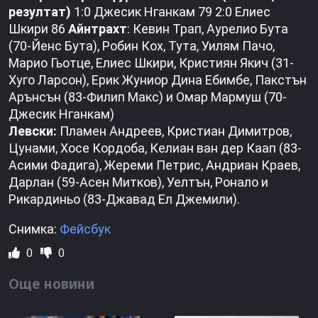
резултат)
1:0 Джесик Нганкам 79 2:0 Елиес
Шкири 86
Айнтрахт
: Кевин Трап, Аурелио Бута
(70-Йенс Бута), Робин Кох, Тута, Уилям Пачо,
Марио Гьотце, Елиес Шкири, Кристиян Якич (31-
Хуго Ларсон), Ерик Жуниор Дина Ебимбе, Пакстън
Арънсън (83-Филип Макс) и Омар Мармуш (70-
Джесик Нганкам)
Левски:
Пламен Андреев, Кристиан Димитров,
Цунами, Хосе Кордоба, Келиан ван дер Каап (83-
Асими Фадига), Жереми Петрис, Андриан Краев,
Дарлан (59-Асен Митков), Уелтън, Ронало и
Рикардиньо (83-Джавад Ел Джемили).
Снимка:
Фейсбук
0
0
Още новини