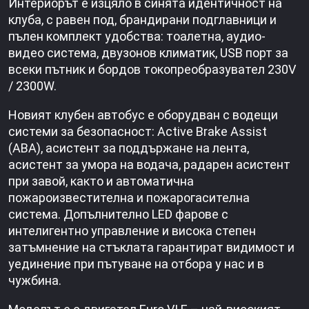
Интериорът е изцяло в синята идентичност на
клуба, с равен под, брандирани подглавници и
пълен комплект удобства: тоалетна, аудио-
видео система, двузонов климатик, USB порт за
всеки пътник и бордов токопреобразувател 230V
/ 2300W.
Новият клубен автобус е оборудван с водещи
системи за безопасност: Active Brake Assist
(ABA), асистент за поддържане на лента,
асистент за умора на водача, радарен асистент
при завой, както и автоматична
пожароизвестителна и пожарогасителна
система. Допълнително LED фарове с
интелигентно управление и висока степен
затъмнение на стъклата гарантират видимост и
уединение при пътуване на отбора у нас и в
чужбина.