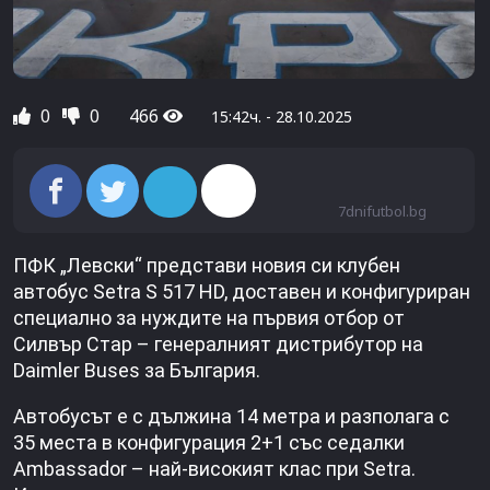
0
0
466
15:42ч. - 28.10.2025
7dnifutbol.bg
ПФК „Левски“ представи новия си клубен
автобус Setra S 517 HD, доставен и конфигуриран
специално за нуждите на първия отбор от
Силвър Стар – генералният дистрибутор на
Daimler Buses за България.
Автобусът е с дължина 14 метра и разполага с
35 места в конфигурация 2+1 със седалки
Ambassador – най-високият клас при Setra.