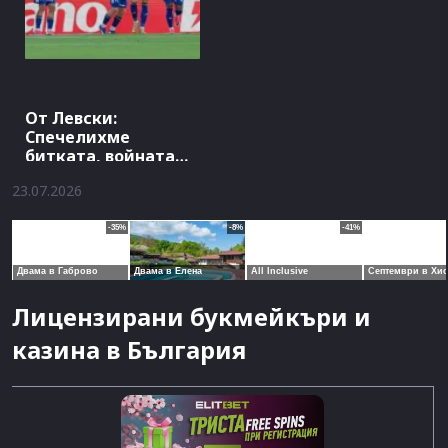
От Левски:
Спечелихме
битката, войната
продължава
23.07.2026
Лицензирани букмейкъри и
казина в България