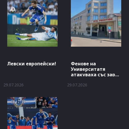
Левски европейски!
Фенове на
Университатя
атакуваха със заря
хотела на Левски
29.07.2026
29.07.2026