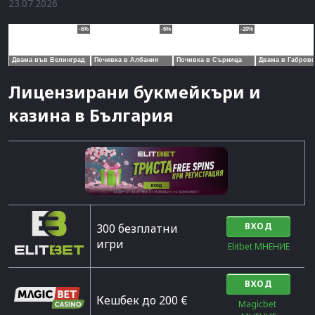
23.07.2026
Лицензирани букмейкъри и
казина в България
ВХОД
300 безплатни
игри
Elitbet МНЕНИЕ
ВХОД
Кешбек до 200 €
Magicbet 