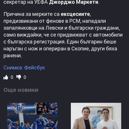
секретар на УЕФА
Джорджо Маркети
.
Причина за мерките са
ексцесиите
,
предизвикани от фенове в РСМ, нападали
запалянковци на Левски и български граждани,
само виждайки, че се придвижват с автомобили
с българска регистрация. Един българин беше
наръган с нож и опериран в Скопие, други бяха
ранени.
Снимка: Фейсбук
0
0
Още новини