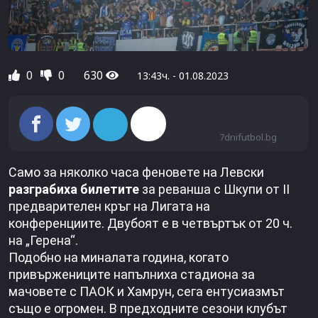
0
0
630
13:43ч. - 01.08.2023
7dnifutbol.bg
Само за няколко часа феновете на Левски
разграбиха билетите
за реванша с Шкупи от II
предварителен кръг на Лигата на
конференциите. Двубоят е в четвъртък от 20 ч.
на „Герена“.
Подобно на миналата година, когато
привържениците напълниха стадиона за
мачовете с ПАОК и Хамрун, сега ентусиазмът
също е огромен. В предходните сезони клубът