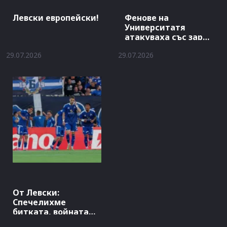
Левски европейски!
Фенове на
Университатя
атакуваха със заря
хотела на Левски
29.07.2026
29.07.2026
От Левски:
Спечелихме
битката, войната
продължава