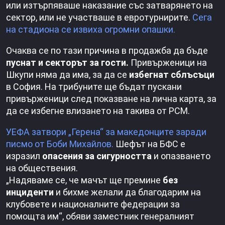
или изтърпяваше наказание със затварянето на
сектор, или не участваше в евротурнирите.
Сега
на стадиона се извиха огромни опашки.
Очаква се по тази причина в продажба да бъде
пуснат и секторът за гости.
Привърженици на
Шкупи няма да има, за да се
избегнат сблъсъци
в София. На трибуните ще бъдат пускани
привърженици след показване на лична карта, за
да се избегне влизането на такива от РСМ.
УЕФА затвори „Герена“ за македонците заради
писмо от Боби Михайлов.
Шефът на БФС е
изразил
опасения за сигурността
и опазването
на обществения.
„Надяваме се, че мачът ще премине
без
инциденти
и бихме желали да благодарим на
клубовете и националните федерации за
помощта им“, обяви заместник генералният