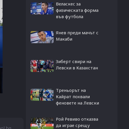
Веласкес за
физическата форма
във футбола
Янев преди мачът с
Макаби
Зиберт свири на
Левски в Казахстан
Треньорът на
Кайрат похвали
феновете на Левски
Рой Ревиво отказва
да играе срещу
bol.bg