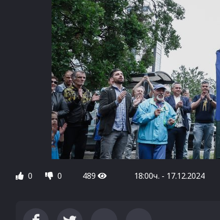
0
0
489
18:00ч. - 17.12.2024