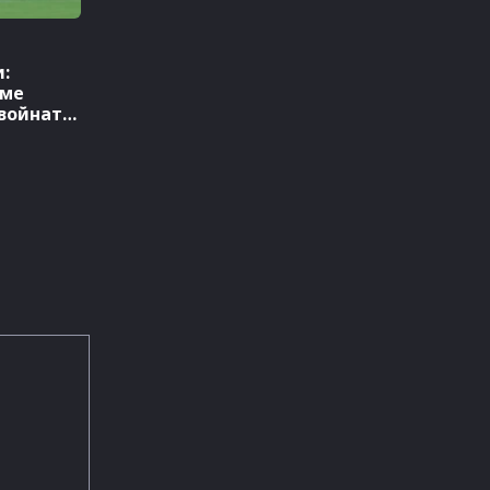
:
хме
 войната
ава