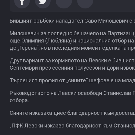
Бившият сръбски нападател Саво Милошевич е ф
Милошевич за последно бе начело на Партизан (Б
още Олимпия (Любляна) и националния отбор на 
до „Герена“, но в последния момент сделката пр
Друг вариант за кормилото на Левски е бившият
Септември през есенния полусезон и дори изво
Търсеният профил от „сините“ шефове е на млад
Ръководството на Левски освободи Станислав Ге
отбора.
Сините изказаха днес благодарност към досега
„ПФК Левски изказва благодарност към Станисл