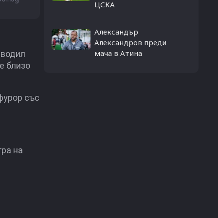
ЦСКА
Александър
.
Александров преди
мача в Атина
 водил
е близо
фурор със
гра на