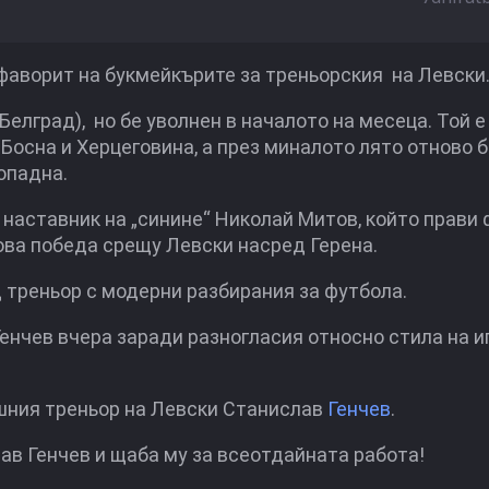
аворит на букмейкърите за треньорския на Левски
елград), но бе уволнен в началото на месеца. Той е
Босна и Херцеговина, а през миналото лято отново б
опадна.
 наставник на „синине“ Николай Митов, който прави 
юва победа срещу Левски насред Герена.
 треньор с модерни разбирания за футбола.
нчев вчера заради разногласия относно стила на и
шния треньор на Левски Станислав
Генчев
.
ав Генчев и щаба му за всеотдайната работа!