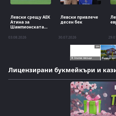
Левски срещу АЕК
Левски привлече
Ле
Атина за
десен бек
ев
Шампионската
лига
03.08.2026
30.07.2026
29.0
Лицензирани букмейкъри и кази