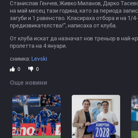
Станислав Генчев, Живко Миланов, Дарко Тасевс
на май месец тази година, като за периода запис
загуби и 1 равенство. Класираха отбора и на 1/
предизвикателства!“, написаха от клуба.
От клуба искат да назначат нов треньор в най-к
пролетта на 4 януари.
снимка:
Levski
0
0
Още новини