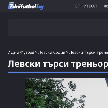
БГ ФУТБОЛ
Ф
7 Дни Футбол
>
Левски София
>
Левски търси трен
Левски търси треньо