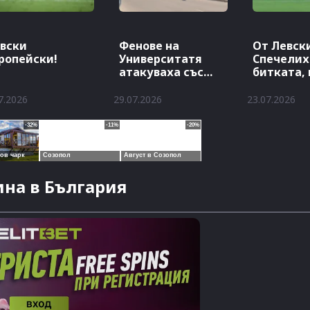
вски
Фенове на
От Левски
ропейски!
Университатя
Спечели
атакуваха със
битката,
заря хотела на
продълж
Левски
7.2026
29.07.2026
23.07.2026
на в България