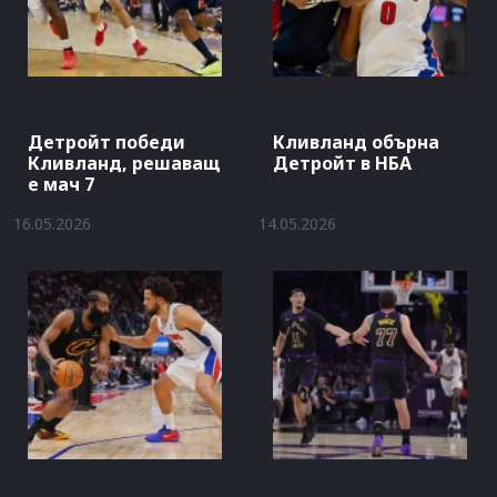
Детройт победи
Кливланд обърна
Кливланд, решаващ
Детройт в НБА
е мач 7
16.05.2026
14.05.2026