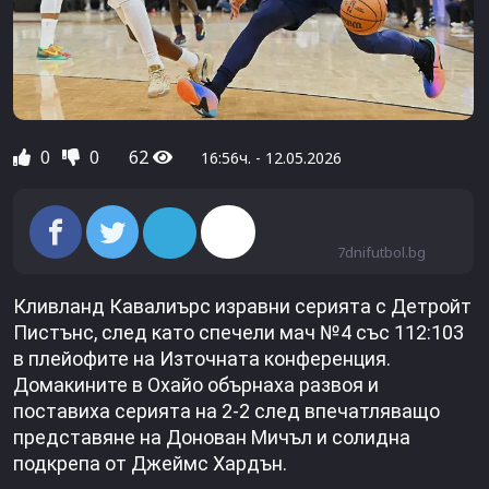
0
0
62
16:56ч. - 12.05.2026
7dnifutbol.bg
Кливланд Кавалиърс изравни серията с Детройт
Пистънс, след като спечели мач №4 със 112:103
в плейофите на Източната конференция.
Домакините в Охайо обърнаха развоя и
поставиха серията на 2-2 след впечатляващо
представяне на Донован Мичъл и солидна
подкрепа от Джеймс Хардън.