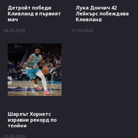
Детройт победи
Лука Дончич 42
Кливланд в първият
Лейкърс побеждава
мач
Кливланд
06.05.2026
01.04.2026
Шарлът Хорнетс
изравни рекорд по
тройки
25.03.2026