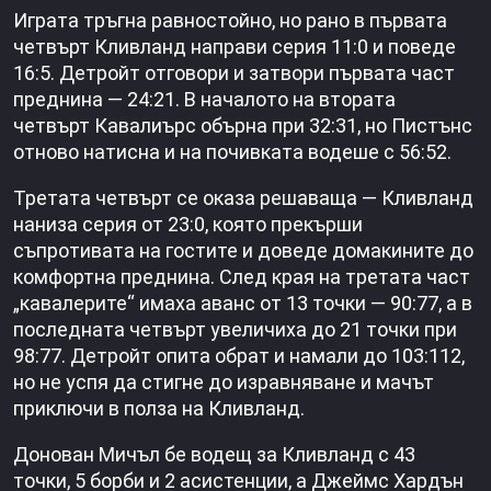
Играта тръгна равностойно, но рано в първата
четвърт Кливланд направи серия 11:0 и поведе
16:5. Детройт отговори и затвори първата част
преднина — 24:21. В началото на втората
четвърт Кавалиърс обърна при 32:31, но Пистънс
отново натисна и на почивката водеше с 56:52.
Третата четвърт се оказа решаваща — Кливланд
наниза серия от 23:0, която прекърши
съпротивата на гостите и доведе домакините до
комфортна преднина. След края на третата част
„кавалерите“ имаха аванс от 13 точки — 90:77, а в
последната четвърт увеличиха до 21 точки при
98:77. Детройт опита обрат и намали до 103:112,
но не успя да стигне до изравняване и мачът
приключи в полза на Кливланд.
Донован Мичъл бе водещ за Кливланд с 43
точки, 5 борби и 2 асистенции, а Джеймс Хардън