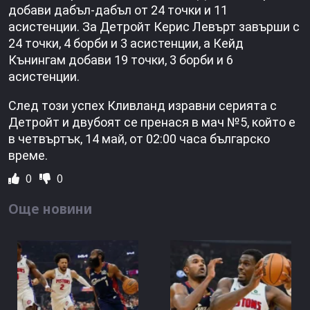
добави дабъл-дабъл от 24 точки и 11
асистенции. За Детройт Керис Левърт завърши с
24 точки, 4 борби и 3 асистенции, а Кейд
Кънингам добави 19 точки, 3 борби и 6
асистенции.
След този успех Кливланд изравни серията с
Детройт и двубоят се пренася в мач №5, който е
в четвъртък, 14 май, от 02:00 часа българско
време.
0
0
Още новини